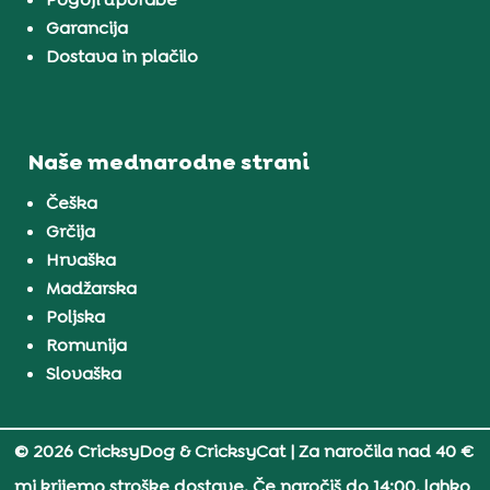
Garancija
Dostava in plačilo
Naše mednarodne strani
Češka
Grčija
Hrvaška
Madžarska
Poljska
Romunija
Slovaška
© 2026 CricksyDog & CricksyCat
| Za naročila nad 40 €
mi krijemo stroške dostave. Če naročiš do 14:00, lahko