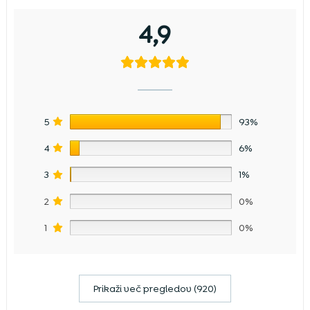
4,9
5
93%
4
6%
3
1%
2
0%
1
0%
Prikaži več pregledov (920)