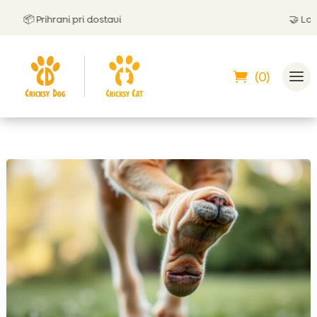
📦 Prihrani pri dostavi
🤝
Lahko p
(0)