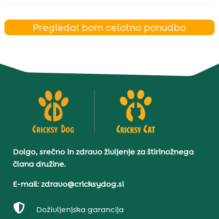
Pregledal bom celotno ponudbo
Dolgo, srečno in zdravo življenje za štirinožnega
člana družine.
E-mail: zdravo@cricksydog.si

Doživljenjska garancija