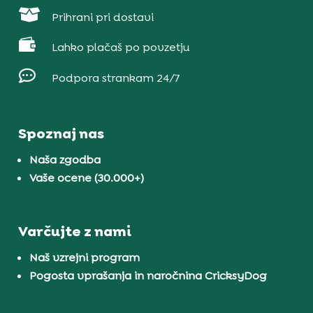

Prihrani pri dostavi

Lahko plačaš po povzetju

Podpora strankam 24/7
Spoznaj nas
Naša zgodba
Vaše ocene (30.000+)
Varčujte z nami
Naš vzrejni program
Pogosta vprašanja in naročnina CricksyDog