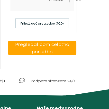
Prikaži več pregledov (920)
Pregledal bom celotno
ponudbo

tju
Podpora strankam 24/7
alne
Naše mednarodne