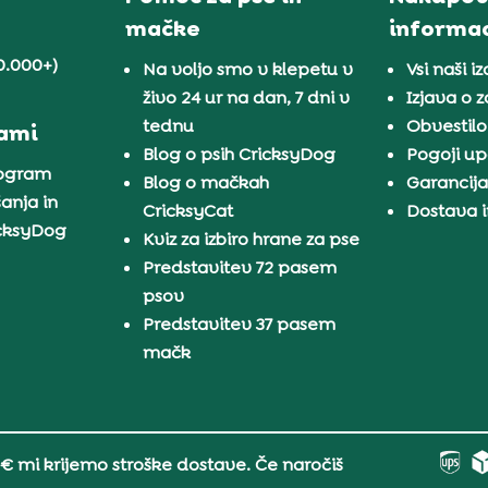
mačke
informac
0.000+)
Na voljo smo v klepetu v
Vsi naši iz
živo 24 ur na dan, 7 dni v
Izjava o 
tednu
Obvestilo
nami
Blog o psih CricksyDog
Pogoji u
rogram
Blog o mačkah
Garancij
anja in
CricksyCat
Dostava i
icksyDog
Kviz za izbiro hrane za pse
Predstavitev 72 pasem
psov
Predstavitev 37 pasem
mačk
 € mi krijemo stroške dostave. Če naročiš