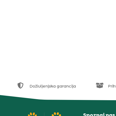


Doživljenjska garancija
Prih
Spoznaj nas