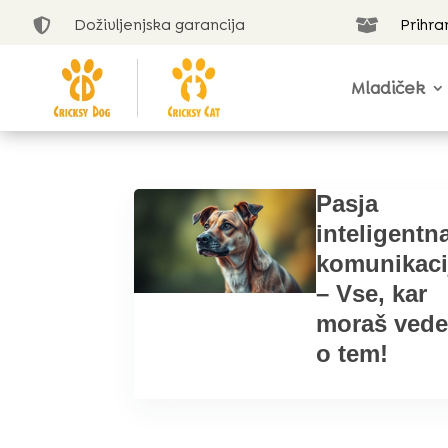
Doživljenjska garancija
Prihra


Mladiček
Pasja
inteligentn
komunikaci
– Vse, kar
moraš vede
o tem!