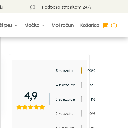
ju
Podpora strankam 24/7

(0)
ši pes
Mačka
Moj račun
Košarica
5 zvezdic
93%
4 zvezdice
6%
4,9
3 zvezdice
1%
.
2 zvezdici
0%
1 zvezdica
0%