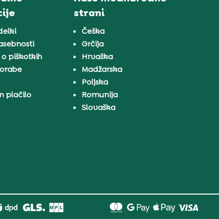
ije
strani
delki
Češka
zasebnosti
Grčija
 o piškotkih
Hrvaška
porabe
Madžarska
a
Poljska
n plačilo
Romunija
Slovaška