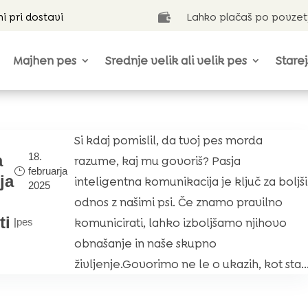
ni pri dostavi
Lahko plačaš po povzet

Majhen pes
Srednje velik ali velik pes
Starej
Si kdaj pomislil, da tvoj pes morda
18.
a
razume, kaj mu govoriš? Pasja
februarja
ja
inteligentna komunikacija je ključ za boljši
2025
odnos z našimi psi. Če znamo pravilno
ti
komunicirati, lahko izboljšamo njihovo
|
pes
obnašanje in naše skupno
življenje.Govorimo ne le o ukazih, kot sta..