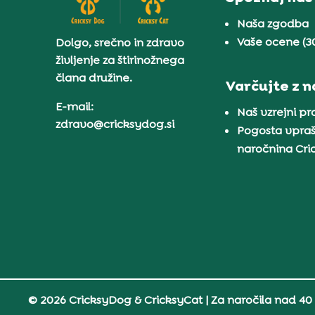
Naša zgodba
Vaše ocene (3
Dolgo, srečno in zdravo
življenje za štirinožnega
člana družine.
Varčujte z 
E-mail:
Naš vzrejni p
zdravo@cricksydog.si
Pogosta vpraš
naročnina Cr
© 2026 CricksyDog & CricksyCat
| Za naročila nad 40