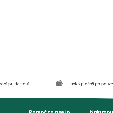

rani pri dostavi
Lahko plačaš po povze
Pomoč za pse in
Nakupov