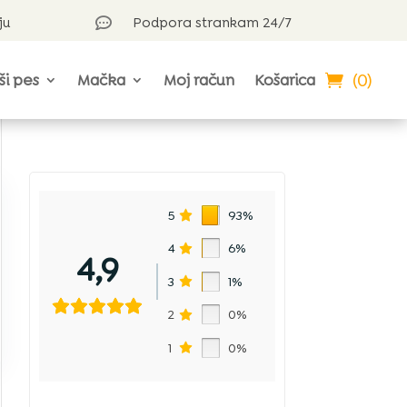
ju
Podpora strankam 24/7

(0)
ši pes
Mačka
Moj račun
Košarica
5
93%
4
6%
4,9
3
1%
2
0%
1
0%