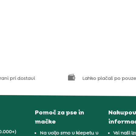

rani pri dostavi
Lahko plačaš po povze
Pomoč za pse in
Nakupov
mačke
informac
0.000+)
Na voljo smo v klepetu v
Vsi naši iz