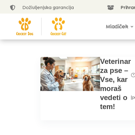
Doživljenjska garancija
Prihra


Mladiček
Veterinar
za pse –
Vse, kar
moraš
vedeti o
|
p
tem!