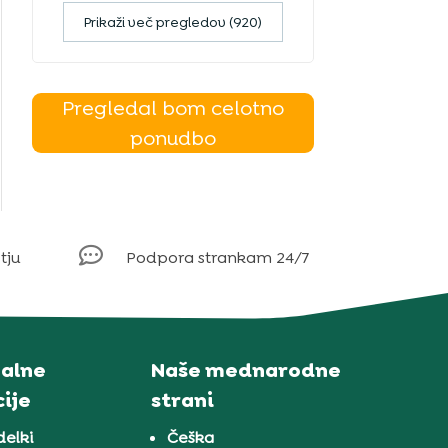
Prikaži več pregledov (920)
Pregledal bom celotno
ponudbo

tju
Podpora strankam 24/7
alne
Naše mednarodne
ije
strani
delki
Češka