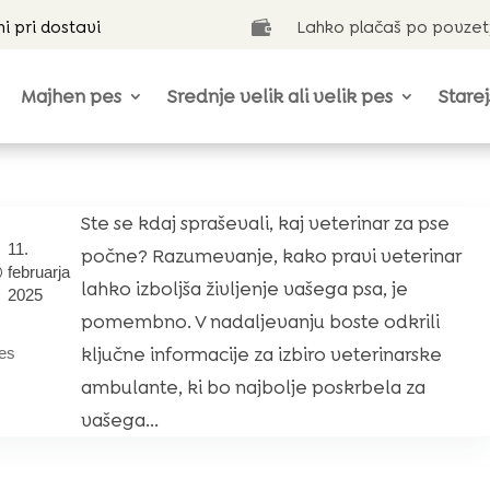
ni pri dostavi
Lahko plačaš po povzet

Majhen pes
Srednje velik ali velik pes
Starej
Ste se kdaj spraševali, kaj veterinar za pse
11.
počne? Razumevanje, kako pravi veterinar
februarja
lahko izboljša življenje vašega psa, je
2025
pomembno. V nadaljevanju boste odkrili
ključne informacije za izbiro veterinarske
es
ambulante, ki bo najbolje poskrbela za
vašega...