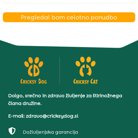
Pregledal bom celotno ponudbo
Dolgo, srečno in zdravo življenje za štirinožnega
člana družine.
E-mail: zdravo@cricksydog.si

Doživljenjska garancija