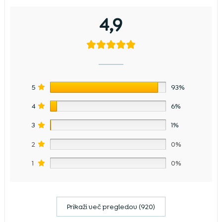
4,9
5
93%
4
6%
3
1%
2
0%
1
0%
Prikaži več pregledov (920)