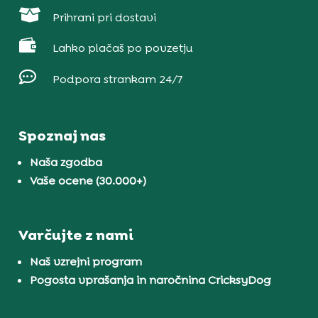

Prihrani pri dostavi

Lahko plačaš po povzetju

Podpora strankam 24/7
Spoznaj nas
Naša zgodba
Vaše ocene (30.000+)
Varčujte z nami
Naš vzrejni program
Pogosta vprašanja in naročnina CricksyDog