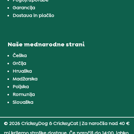
Garancija
Dostava in plačilo
Naše mednarodne strani
Češka
Grčija
Hrvaška
Madžarska
Poljska
Romunija
Slovaška
© 2026 CricksyDog & CricksyCat
| Za naročila nad 40 €
mi krijemo stroške dostave. Če naročiš do 14:00, lahko