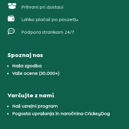

Prihrani pri dostavi

Lahko plačaš po povzetju

Podpora strankam 24/7
Spoznaj nas
Naša zgodba
Vaše ocene (30.000+)
Varčujte z nami
Naš vzrejni program
Pogosta vprašanja in naročnina CricksyDog