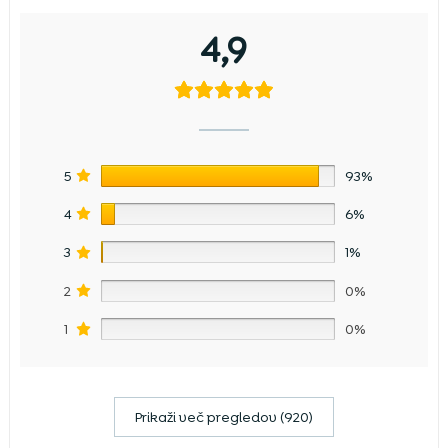
4,9
5
93%
4
6%
3
1%
2
0%
1
0%
Prikaži več pregledov (920)