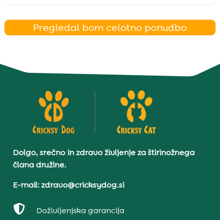
Pregledal bom celotno ponudbo
Dolgo, srečno in zdravo življenje za štirinožnega
člana družine.
E-mail: zdravo@cricksydog.si

Doživljenjska garancija