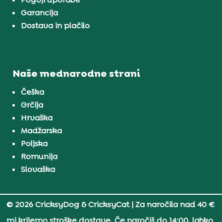
Garancija
Dostava in plačilo
Naše mednarodne strani
Češka
Grčija
Hrvaška
Madžarska
Poljska
Romunija
Slovaška
© 2026 CricksyDog & CricksyCat
| Za naročila nad 40 €
mi krijemo stroške dostave. Če naročiš do 14:00, lahko