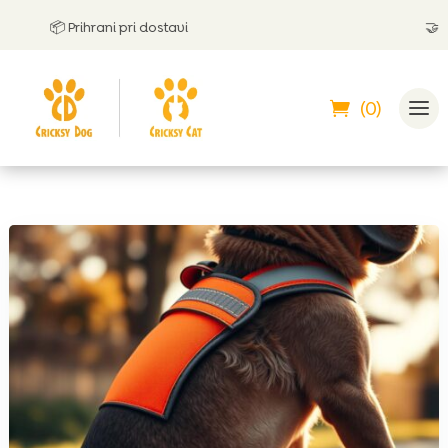
📦 Prihrani pri dostavi
🤝
Lahk
(0)