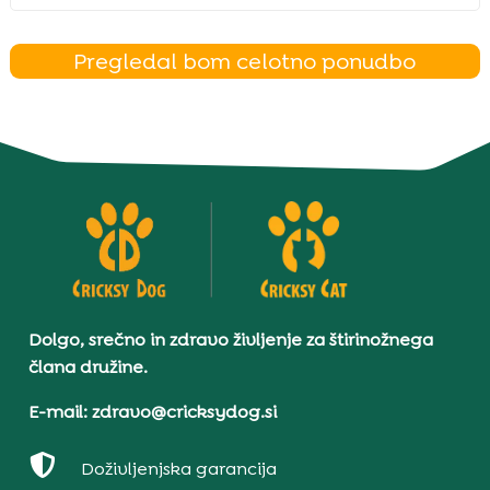
Pregledal bom celotno ponudbo
Dolgo, srečno in zdravo življenje za štirinožnega
člana družine.
E-mail: zdravo@cricksydog.si

Doživljenjska garancija