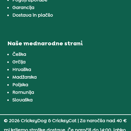
Garancija
Dostava in plačilo
Naše mednarodne strani
Češka
Grčija
Hrvaška
Madžarska
Poljska
Romunija
Slovaška
© 2026 CricksyDog & CricksyCat
| Za naročila nad 40 €
mi krijemo stroške dostave. Če naročiš do 14:00, lahko