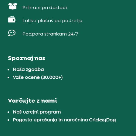

Prihrani pri dostavi

Lahko plačaš po povzetju

Podpora strankam 24/7
Spoznaj nas
Naša zgodba
Vaše ocene (30.000+)
Varčujte z nami
Naš vzrejni program
Pogosta vprašanja in naročnina CricksyDog