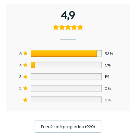
4,9
5
93%
4
6%
3
1%
2
0%
1
0%
Prikaži več pregledov (920)