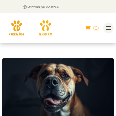
📦 Prihrani pri dostavi

(0)