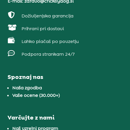
E-mail: zdravo@cricksydog.si

Doživljenjska garancija

Prihrani pri dostavi

Lahko plačaš po povzetju

Podpora strankam 24/7
Spoznaj nas
Naša zgodba
Vaše ocene (30.000+)
Varčujte z nami
Naš vzrejni program