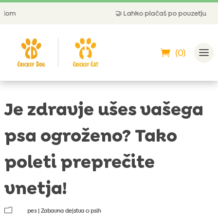
🤝
Lahko plačaš po povzetju
(0)
Je zdravje ušes vašega
psa ogroženo? Tako
poleti preprečite
vnetja!
m
pes
|
Zabavna dejstva o psih