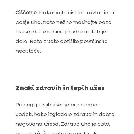
Čiščenje
: Nakapajte čistilno raztopino v
pasje uho, nato nežno masirajte bazo
ušesa, da tekočina prodre v globlje
dele. Nato z vato obrišite površinske
nečistoče.
Znaki zdravih in lepih ušes
Pri negi pasjih ušes je pomembno
vedeti, kako izgledajo zdrava in dobro
negovana ušesa. Zdravo uho je čisto,
brez vonja in znotraj rožnato. Ne