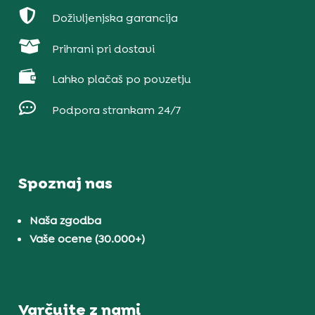

Doživljenjska garancija

Prihrani pri dostavi

Lahko plačaš po povzetju

Podpora strankam 24/7
Spoznaj nas
Naša zgodba
Vaše ocene (30.000+)
Varčujte z nami