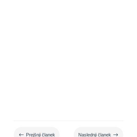
Odkrijte igrače za pse, ki so kot
nalašč za pes pomlad igra na
prostem in zagotavljajo veselje
vašemu štirinožnemu prijatelju.
#
$
Prejšnji članek
Naslednji članek