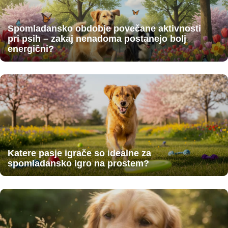
Spomladansko obdobje povečane aktivnosti
pri psih – zakaj nenadoma postanejo bolj
energični?
Katere pasje igrače so idealne za
spomladansko igro na prostem?