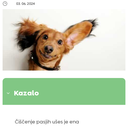
}
03. 06. 2024
Kazalo
3
Zakaj pes spomladi ne je tako kot pozimi?

Čiščenje pasjih ušes je ena
Spomladansko obdobje povečane
