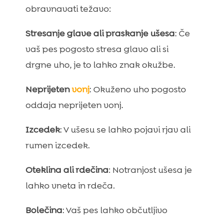
obravnavati težavo:
Stresanje glave ali praskanje ušesa
: Če
vaš pes pogosto stresa glavo ali si
drgne uho, je to lahko znak okužbe.
Neprijeten
vonj
: Okuženo uho pogosto
oddaja neprijeten vonj.
Izcedek
: V ušesu se lahko pojavi rjav ali
rumen izcedek.
Oteklina ali rdečina
: Notranjost ušesa je
lahko vneta in rdeča.
Bolečina
: Vaš pes lahko občutljivo