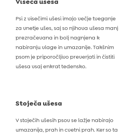
Viseča ušesa
Psi z visečimi ušesi imajo večje tveganje
za vnetje ušes, saj so njihova ušesa manj
prezračevana in bolj nagnjena k
nabiranju vlage in umazanije. Takšnim
psom je priporočljivo preverjati in čistiti
ušesa vsaj enkrat tedensko.
Stoječa ušesa
V stoječih ušesih psov se lažje nabirajo
umazanija, prah in cvetni prah. Ker so ta