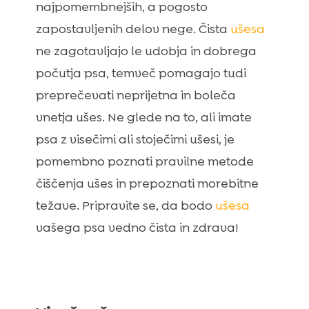
aktivnosti pri psih – zakaj nenadoma
najpomembnejših, a pogosto
postanejo bolj energični?
zapostavljenih delov nege. Čista
ušesa
Katere pasje igrače so idealne za

ne zagotavljajo le udobja in dobrega
spomladansko igro na prostem?
počutja psa, temveč pomagajo tudi
preprečevati neprijetna in boleča
vnetja ušes. Ne glede na to, ali imate
psa z visečimi ali stoječimi ušesi, je
pomembno poznati pravilne metode
čiščenja ušes in prepoznati morebitne
težave. Pripravite se, da bodo
ušesa
vašega psa vedno čista in zdrava!