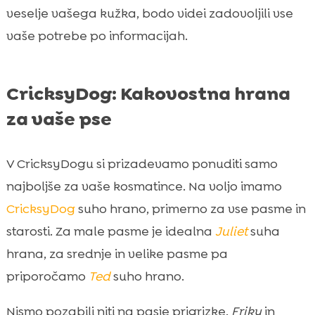
veselje vašega kužka, bodo videi zadovoljili vse
vaše potrebe po informacijah.
CricksyDog: Kakovostna hrana
za vaše pse
V CricksyDogu si prizadevamo ponuditi samo
najboljše za vaše kosmatince. Na voljo imamo
CricksyDog
suho hrano, primerno za vse pasme in
starosti. Za male pasme je idealna
Juliet
suha
hrana, za srednje in velike pasme pa
priporočamo
Ted
suho hrano.
Nismo pozabili niti na pasje prigrizke.
Friky
in