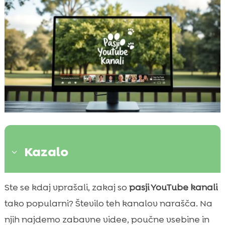
Kazalo
3
Kaj so pasji YouTube kanali?
Ste se kdaj vprašali, zakaj so
pasji YouTube kanali

Najbolj priljubljeni pasji YouTube kanali
tako popularni? Število teh kanalov narašča. Na

Kako najti najboljše pasje video vsebine?
njih najdemo zabavne videe, poučne vsebine in
