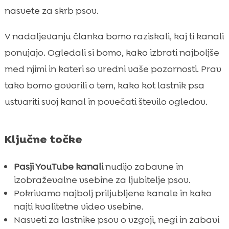
Nasveti za lastnike psov na YouTube
nasvete za skrb psov.

Pasje vzgojne vsebine

V nadaljevanju članka bomo raziskali, kaj ti kanali
Pasje športne vsebine

ponujajo. Ogledali si bomo, kako izbrati najboljše
Zakaj obožujemo smešne pasje videe

med njimi in kateri so vredni vaše pozornosti. Prav
Pasje vsebine na YouTube za različne vrste

tako bomo govorili o tem, kako kot lastnik psa
psov
CricksyDog: Kakovostna hrana za vaše pse
ustvariti svoj kanal in povečati število ogledov.

Kako ustvariti lasten pasji YouTube kanal

Kako povečati gledanost svojega pasjega

Ključne točke
kanala
Skupnosti okoli pasjih YouTube kanalov

Pasji YouTube kanali
nudijo zabavne in
Kako monetizirati pasji YouTube kanal
izobraževalne vsebine za ljubitelje psov.

Pokrivamo najbolj priljubljene kanale in kako
Zanimivosti in anekdote o pasjih YouTube

najti kvalitetne video vsebine.
zvezdnikih
Nasveti za lastnike psov o vzgoji, negi in zabavi
Zaključek
