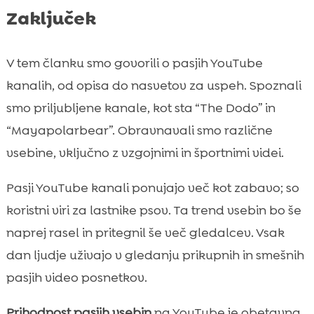
Zaključek
V tem članku smo govorili o pasjih YouTube
kanalih, od opisa do nasvetov za uspeh. Spoznali
smo priljubljene kanale, kot sta “The Dodo” in
“Mayapolarbear”. Obravnavali smo različne
vsebine, vključno z vzgojnimi in športnimi videi.
Pasji YouTube kanali ponujajo več kot zabavo; so
koristni viri za lastnike psov. Ta trend vsebin bo še
naprej rasel in pritegnil še več gledalcev. Vsak
dan ljudje uživajo v gledanju prikupnih in smešnih
pasjih video posnetkov.
Prihodnost pasjih vsebin
na YouTube je obetavna