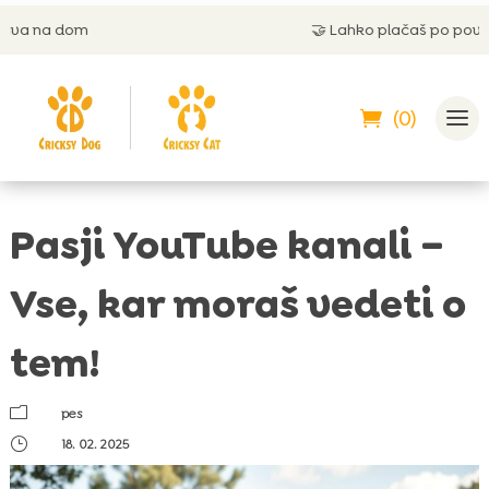
🤝
Lahko plačaš po povzetju
(0)
Pasji YouTube kanali –
Vse, kar moraš vedeti o
tem!
m
pes
}
18. 02. 2025