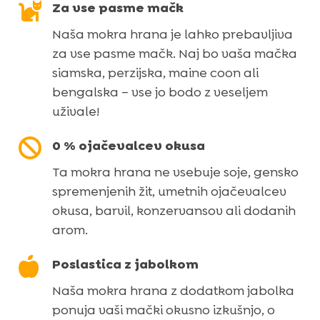
količina

Za vse pasme mačk
Naša mokra hrana je lahko prebavljiva
za vse pasme mačk. Naj bo vaša mačka
siamska, perzijska, maine coon ali
bengalska – vse jo bodo z veseljem
uživale!

0 % ojačevalcev okusa
Ta mokra hrana ne vsebuje soje, gensko
spremenjenih žit, umetnih ojačevalcev
okusa, barvil, konzervansov ali dodanih
arom.

Poslastica z jabolkom
Naša mokra hrana z dodatkom jabolka
ponuja vaši mački okusno izkušnjo, o