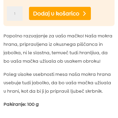
Bill
Dodaj v košarico
mokra
hrana
za
Popolno razvajanje za vašo mačko! Naša mokra
mačke
hrana, pripravljena iz okusnega piščanca in
s
jabolka, ni le slastna, temveč tudi hranljiva, da
piščančjim
bo vaša mačka uživala ob vsakem obroku!
mesom
Poleg visoke vsebnosti mesa naša mokra hrana
in
vsebuje tudi jabolko, da bo vaša mačka uživala
jetri
v hrani, kot da bi ji jo pripravil ljubeč skrbnik.
–
100
Pakiranje: 100 g
g