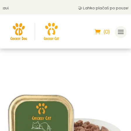
🤝
Lahko plačaš po povzetju
(0)