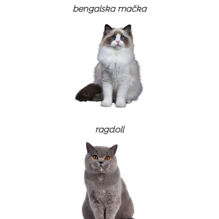
bengalska mačka
Suha hrana
Omake za suho hrano
ragdoll
⚽ NOGOMETNI PAKET
Mokra hrana (konzerve)
Suha hrana
⚽ NOGOMETNI PAKET
Priboljški
Omake za suho hrano
Suha hrana
Suha hrana
Prehranski dodatki in vitamini
Mokra hrana (konzerve)
Omake za suho hrano
Omake za suho hrano
Suha hrana
Izdelki za nego
Priboljški
Mokra hrana (konzerve)
Mokra hrana (konzerve)
Mokra hrana
Izdelki za nego zob
Priboljški
Priboljški
Mačji peski
Prehranski dodatki in vitamini
Izdelki za nego zob
Izdelki za nego zob