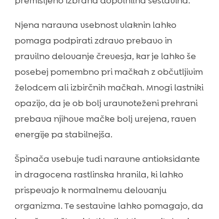
premišljeno izbrana dopolnilna sestavina.
Njena naravna vsebnost vlaknin lahko
pomaga podpirati zdravo prebavo in
pravilno delovanje črevesja, kar je lahko še
posebej pomembno pri mačkah z občutljivim
želodcem ali izbirčnih mačkah. Mnogi lastniki
opazijo, da je ob bolj uravnoteženi prehrani
prebava njihove mačke bolj urejena, raven
energije pa stabilnejša.
Špinača vsebuje tudi naravne antioksidante
in dragocena rastlinska hranila, ki lahko
prispevajo k normalnemu delovanju
organizma. Te sestavine lahko pomagajo, da