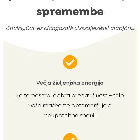
spremembe
CricksyCat-es cicagazdik visszajelzései alapján…

Večja življenjska energija
Za to poskrbi dobra prebavljivost – telo
vaše mačke ne obremenjujejo
neuporabne snovi.