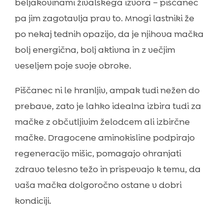
beljakovinami živalskega izvora – piščanec
pa jim zagotavlja prav to. Mnogi lastniki že
po nekaj tednih opazijo, da je njihova mačka
bolj energična, bolj aktivna in z večjim
veseljem poje svoje obroke.
Piščanec ni le hranljiv, ampak tudi nežen do
prebave, zato je lahko idealna izbira tudi za
mačke z občutljivim želodcem ali izbirčne
mačke. Dragocene aminokisline podpirajo
regeneracijo mišic, pomagajo ohranjati
zdravo telesno težo in prispevajo k temu, da
vaša mačka dolgoročno ostane v dobri
kondiciji.