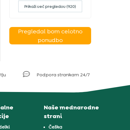
Prikaži več pregledov (920)
Pregledal bom celotno
ponudbo

tju
Podpora strankam 24/7
alne
Naše mednarodne
ije
strani
delki
Češka