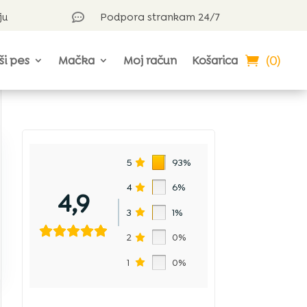
ju
Podpora strankam 24/7

(0)
ši pes
Mačka
Moj račun
Košarica
5
93%
4
6%
4,9
3
1%
2
0%
1
0%