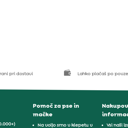

rani pri dostavi
Lahko plačaš po povze
Pomoč za pse in
Nakupov
mačke
informac
0.000+)
Na voljo smo v klepetu v
Vsi naši iz