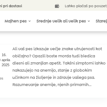
ni pri dostavi
Lahko plačaš po povzet

Majhen pes
Srednje velik ali velik pes
Starej
Ali vaš pes izkazuje večje znake utrujenosti kot
16.
običajno? Opazili boste morda tudi bledica
aprila
dlesni ali zmanjšan apetit. Takšni simptomi lahko
2025
nakazujejo na anemijo, stanje z globokim
učinkom na življenje in zdravje vašega psa.
es
Razumevanje anemije, njenih primarnih...