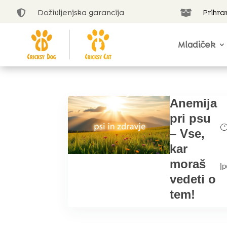
Doživljenjska garancija
Prihra


Mladiček
Anemija
pri psu
– Vse,
kar
moraš
|
p
vedeti o
tem!