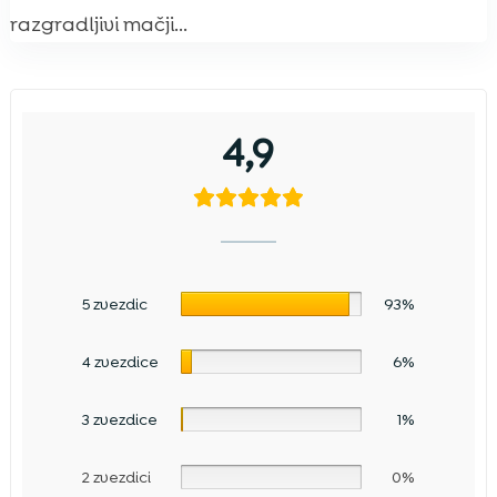
razgradljivi mačji...
4,9
5 zvezdic
93%
4 zvezdice
6%
3 zvezdice
1%
2 zvezdici
0%