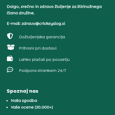
Dolgo, srečno in zdravo življenje za štirinožnega
člana družine.
E-mail: zdravo@cricksydog.si

Doživljenjska garancija

Prihrani pri dostavi

Lahko plačaš po povzetju

Podpora strankam 24/7
Spoznaj nas
Naša zgodba
Vaše ocene (30.000+)