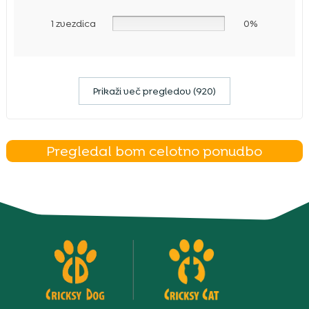
1 zvezdica
0%
Prikaži več pregledov (920)
Pregledal bom celotno ponudbo