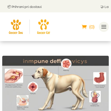
📦 Prihrani pri dostavi
🤝
Lahko p
(0)