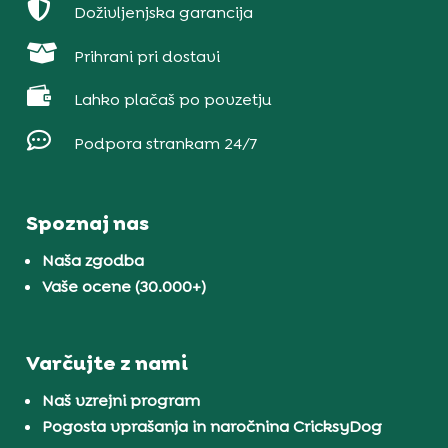

Doživljenjska garancija

Prihrani pri dostavi

Lahko plačaš po povzetju

Podpora strankam 24/7
Spoznaj nas
Naša zgodba
Vaše ocene (30.000+)
Varčujte z nami
Naš vzrejni program
Pogosta vprašanja in naročnina CricksyDog