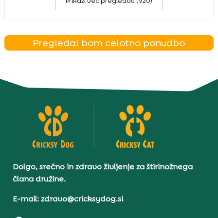
Prikaži več pregledov (920)
Pregledal bom celotno ponudbo
Dolgo, srečno in zdravo življenje za štirinožnega
člana družine.
E-mail: zdravo@cricksydog.si