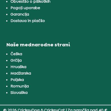
Obvestilo o piškotkih
Pogoji uporabe
Garancija
Dostava in plačilo
Naše mednarodne strani
Češka
Grčija
Hrvaška
Madžarska
Poljska
Romunija
Slovaška
© 2026 CricksyDog & CricksyCat
| Za naročila nad 40 €