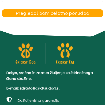
Pregledal bom celotno ponudbo
Dolgo, srečno in zdravo življenje za štirinožnega
člana družine.
E-mail: zdravo@cricksydog.si

Doživljenjska garancija