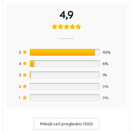
4,9
5
93%
4
6%
3
1%
2
0%
1
0%
Prikaži več pregledov (920)