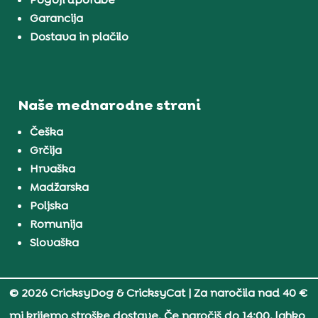
Garancija
Dostava in plačilo
Naše mednarodne strani
Češka
Grčija
Hrvaška
Madžarska
Poljska
Romunija
Slovaška
© 2026 CricksyDog & CricksyCat
| Za naročila nad 40 €
mi krijemo stroške dostave. Če naročiš do 14:00, lahko