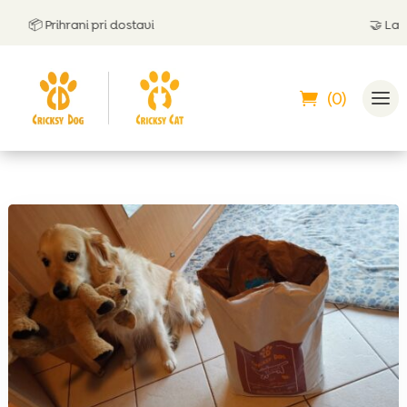
📦 Prihrani pri dostavi
🤝
Lahko p
(0)