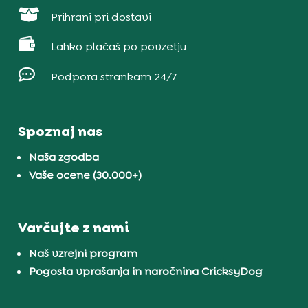

Prihrani pri dostavi

Lahko plačaš po povzetju

Podpora strankam 24/7
Spoznaj nas
Naša zgodba
Vaše ocene (30.000+)
Varčujte z nami
Naš vzrejni program
Pogosta vprašanja in naročnina CricksyDog