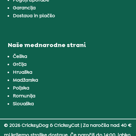
Garancija
Dostava in plačilo
Naše mednarodne strani
Češka
Grčija
Hrvaška
Madžarska
Poljska
Romunija
Slovaška
© 2026 CricksyDog & CricksyCat
| Za naročila nad 40 €
mi krijemo stroške dostave. Če naročiš do 14:00, lahko