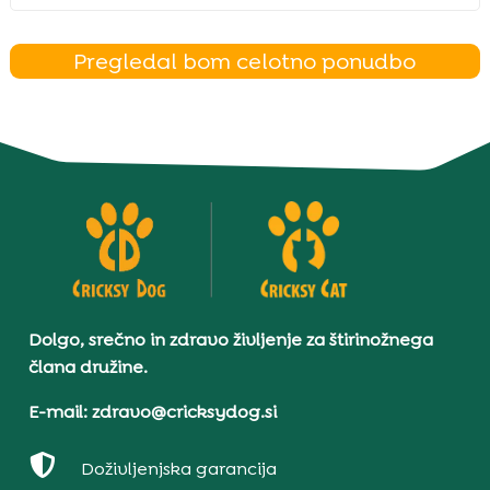
Pregledal bom celotno ponudbo
Dolgo, srečno in zdravo življenje za štirinožnega
člana družine.
E-mail: zdravo@cricksydog.si

Doživljenjska garancija