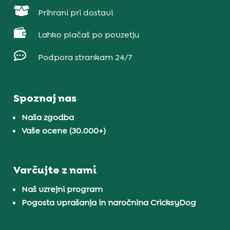

Prihrani pri dostavi

Lahko plačaš po povzetju

Podpora strankam 24/7
Spoznaj nas
Naša zgodba
Vaše ocene (30.000+)
Varčujte z nami
Naš vzrejni program
Pogosta vprašanja in naročnina CricksyDog