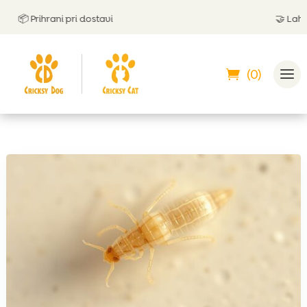
📦 Prihrani pri dostavi
🤝
Lahko p
(0)