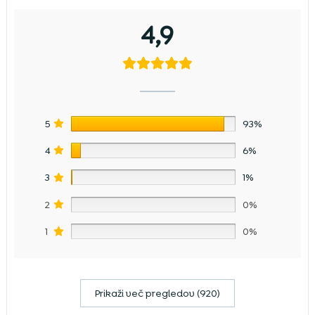
4,9
5
93%
4
6%
3
1%
2
0%
1
0%
Prikaži več pregledov (920)