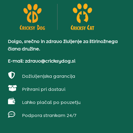
Dolgo, srečno in zdravo življenje za štirinožnega
člana družine.
E-mail: zdravo@cricksydog.si

Doživljenjska garancija

Prihrani pri dostavi

Lahko plačaš po povzetju

Podpora strankam 24/7