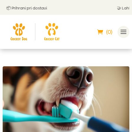
 Prihrani pri dostavi
🤝
Lahko plač
(0)