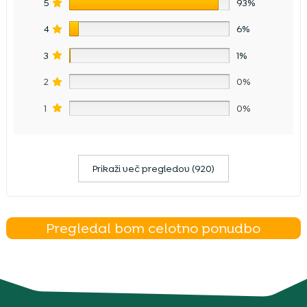
5
93%
4
6%
3
1%
2
0%
1
0%
Prikaži več pregledov (920)
Pregledal bom celotno ponudbo