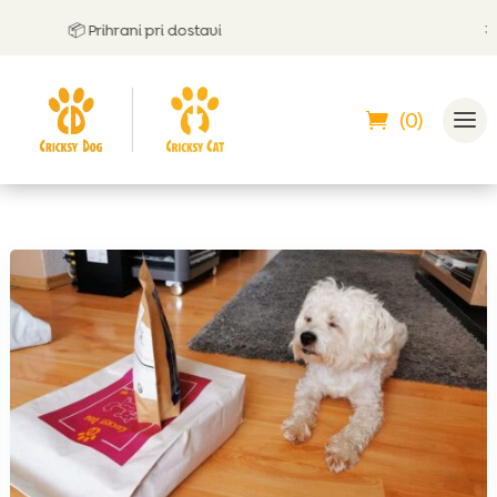
📦 Prihrani pri dostavi
🤝
Lah
(0)