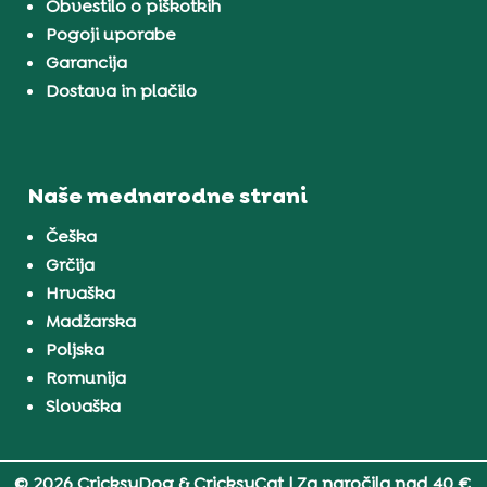
Obvestilo o piškotkih
Pogoji uporabe
Garancija
Dostava in plačilo
Naše mednarodne strani
Češka
Grčija
Hrvaška
Madžarska
Poljska
Romunija
Slovaška
© 2026 CricksyDog & CricksyCat
| Za naročila nad 40 €