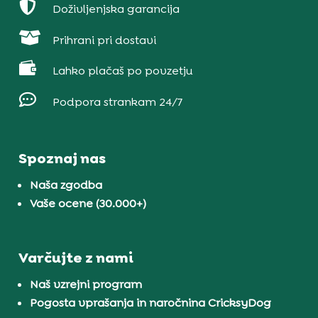

Doživljenjska garancija

Prihrani pri dostavi

Lahko plačaš po povzetju

Podpora strankam 24/7
Spoznaj nas
Naša zgodba
Vaše ocene (30.000+)
Varčujte z nami
Naš vzrejni program
Pogosta vprašanja in naročnina CricksyDog