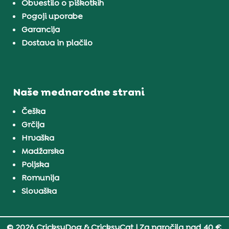
Obvestilo o piškotkih
Pogoji uporabe
Garancija
Dostava in plačilo
Naše mednarodne strani
Češka
Grčija
Hrvaška
Madžarska
Poljska
Romunija
Slovaška
© 2026 CricksyDog & CricksyCat
| Za naročila nad 40 €