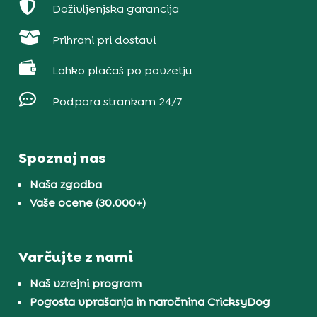

Doživljenjska garancija

Prihrani pri dostavi

Lahko plačaš po povzetju

Podpora strankam 24/7
Spoznaj nas
Naša zgodba
Vaše ocene (30.000+)
Varčujte z nami
Naš vzrejni program
Pogosta vprašanja in naročnina CricksyDog