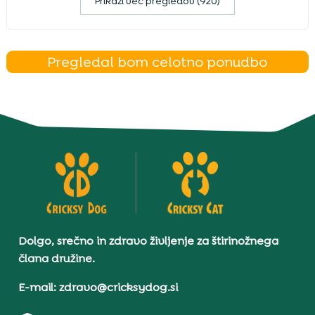
Prikaži več pregledov (920)
Pregledal bom celotno ponudbo
Dolgo, srečno in zdravo življenje za štirinožnega
člana družine.
E-mail: zdravo@cricksydog.si