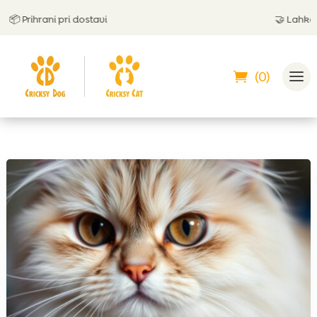
 Prihrani pri dostavi
🤝
Lahko pla
(0)