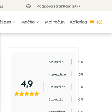
ju
Podpora strankam 24/7

(0)
ši pes
Mačka
Moj račun
Košarica
5 zvezdic
93%
4 zvezdice
6%
4,9
3 zvezdice
1%
2 zvezdici
0%
1 zvezdica
0%