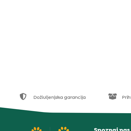


Doživljenjska garancija
Prih
Spoznaj nas