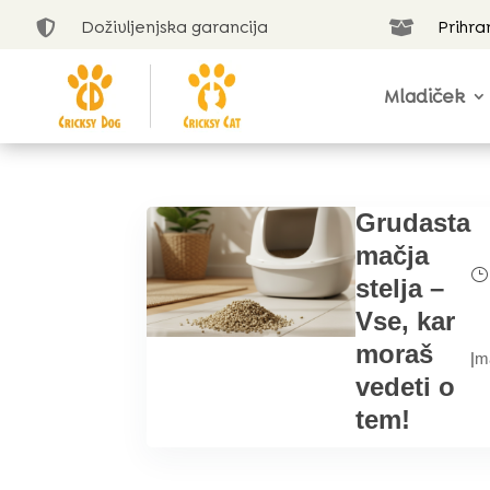
Doživljenjska garancija
Prihra


Mladiček
Grudasta
mačja
stelja –
Vse, kar
moraš
|
m
vedeti o
tem!