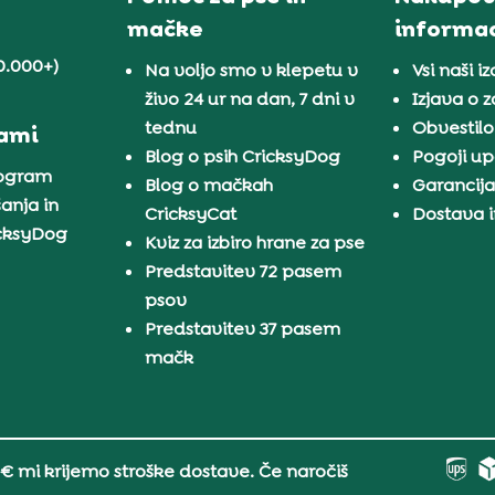
mačke
informac
0.000+)
Na voljo smo v klepetu v
Vsi naši iz
živo 24 ur na dan, 7 dni v
Izjava o 
tednu
Obvestilo
nami
Blog o psih CricksyDog
Pogoji u
rogram
Blog o mačkah
Garancij
anja in
CricksyCat
Dostava i
icksyDog
Kviz za izbiro hrane za pse
Predstavitev 72 pasem
psov
Predstavitev 37 pasem
mačk
 € mi krijemo stroške dostave. Če naročiš