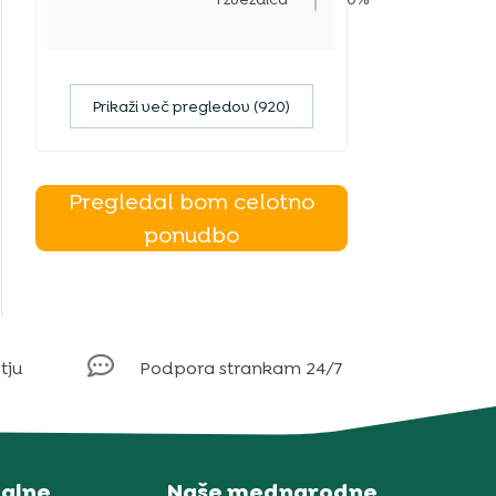
Prikaži več pregledov (920)
Pregledal bom celotno
ponudbo

tju
Podpora strankam 24/7
alne
Naše mednarodne