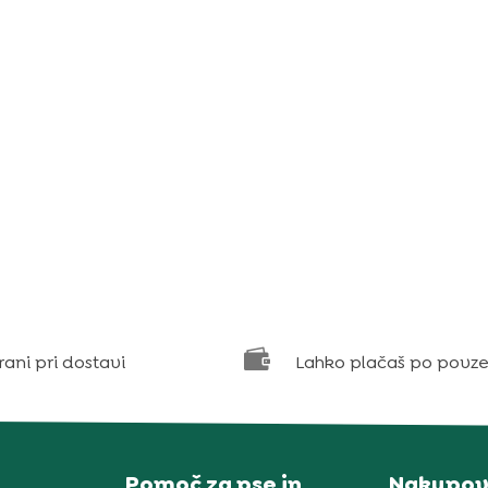

rani pri dostavi
Lahko plačaš po povze
Pomoč za pse in
Nakupov