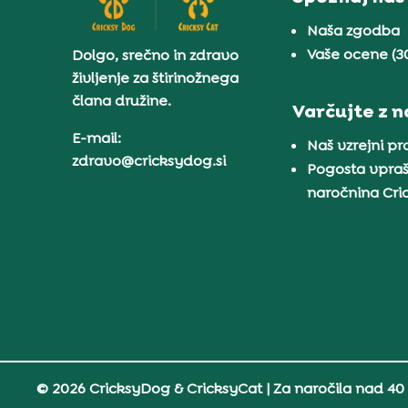
Naša zgodba
Vaše ocene (3
Dolgo, srečno in zdravo
življenje za štirinožnega
člana družine.
Varčujte z 
E-mail:
Naš vzrejni p
zdravo@cricksydog.si
Pogosta vpraš
naročnina Cr
© 2026 CricksyDog & CricksyCat
| Za naročila nad 40