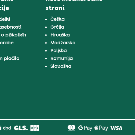
ije
strani
delki
Češka
zasebnosti
Grčija
 o piškotkih
Hrvaška
porabe
Madžarska
a
Poljska
n plačilo
Romunija
Slovaška