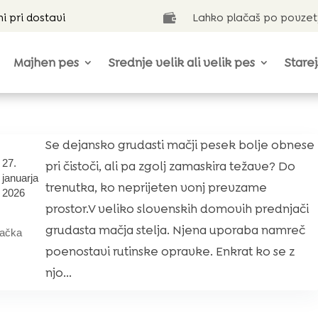
ni pri dostavi
Lahko plačaš po povzet

Majhen pes
Srednje velik ali velik pes
Starej
Se dejansko grudasti mačji pesek bolje obnese
27.
pri čistoči, ali pa zgolj zamaskira težave? Do
januarja
trenutka, ko neprijeten vonj prevzame
2026
prostor.V veliko slovenskih domovih prednjači
grudasta mačja stelja. Njena uporaba namreč
ačka
poenostavi rutinske opravke. Enkrat ko se z
njo...