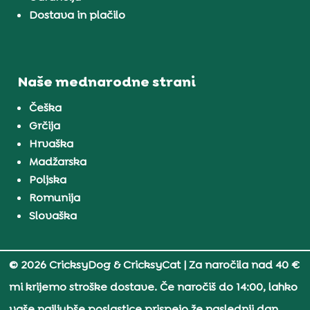
Dostava in plačilo
Naše mednarodne strani
Češka
Grčija
Hrvaška
Madžarska
Poljska
Romunija
Slovaška
© 2026 CricksyDog & CricksyCat
| Za naročila nad 40 €
mi krijemo stroške dostave. Če naročiš do 14:00, lahko
vaše najljubše poslastice prispejo že naslednji dan.