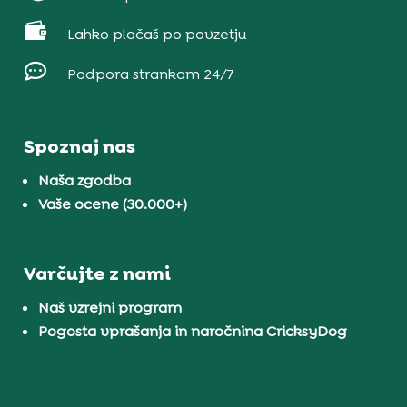

Lahko plačaš po povzetju

Podpora strankam 24/7
Spoznaj nas
Naša zgodba
Vaše ocene (30.000+)
Varčujte z nami
Naš vzrejni program
Pogosta vprašanja in naročnina CricksyDog