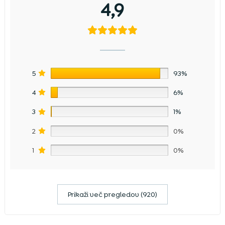
4,9
5
93%
4
6%
3
1%
2
0%
1
0%
Prikaži več pregledov (920)