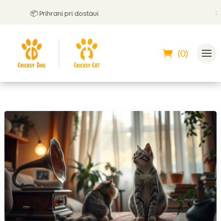
📦 Prihrani pri dostavi
🤝
Lah
(0)