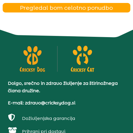
Pregledal bom celotno ponudbo
Dolgo, srečno in zdravo življenje za štirinožnega
člana družine.
E-mail: zdravo@cricksydog.si

Doživljenjska garancija

Prihrani pri dostavi