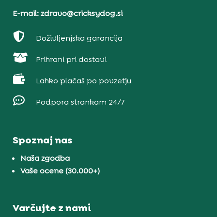
E-mail: zdravo@cricksydog.si

Doživljenjska garancija

Prihrani pri dostavi

Lahko plačaš po povzetju

Podpora strankam 24/7
Spoznaj nas
Naša zgodba
Vaše ocene (30.000+)
Varčujte z nami