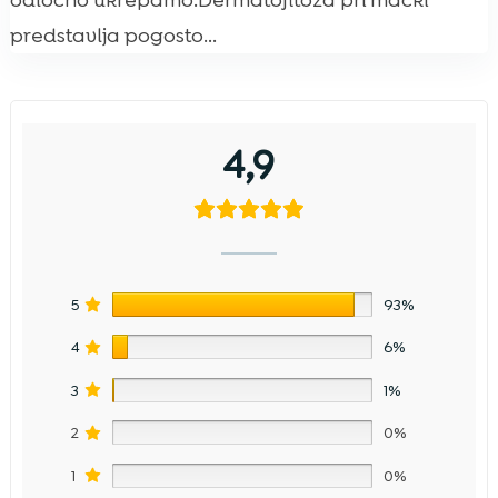
odločno ukrepamo.Dermatofitoza pri mački
predstavlja pogosto...
4,9
5
93%
4
6%
3
1%
2
0%
1
0%