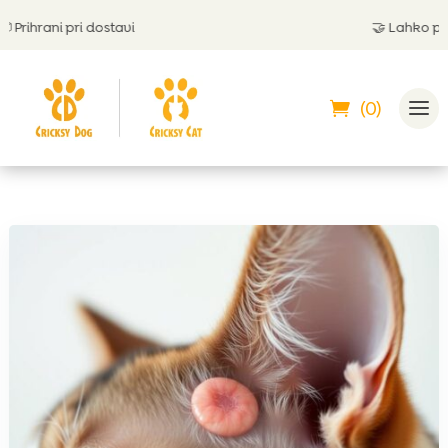
ihrani pri dostavi
🤝
Lahko plačaš
(0)