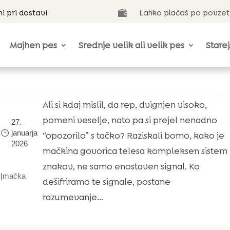
ni pri dostavi
Lahko plačaš po povzet

Majhen pes
Srednje velik ali velik pes
Starej
Ali si kdaj mislil, da rep, dvignjen visoko,
pomeni veselje, nato pa si prejel nenadno
27.
januarja
“opozorilo” s tačko? Raziskali bomo, kako je
2026
mačkina govorica telesa kompleksen sistem
znakov, ne samo enostaven signal. Ko
|
mačka
dešifriramo te signale, postane
razumevanje...