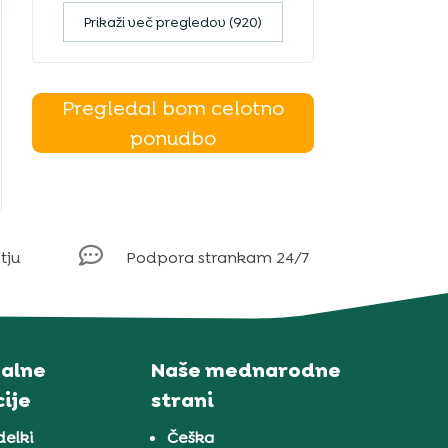
Prikaži več pregledov (920)
Pregledal bom celotno
ponudbo

tju
Podpora strankam 24/7
alne
Naše mednarodne
ije
strani
delki
Češka