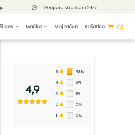
ju
Podpora strankam 24/7

(0)
ši pes
Mačka
Moj račun
Košarica
5
93%
4
6%
4,9
3
1%
2
0%
1
0%