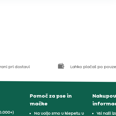

rani pri dostavi
Lahko plačaš po povze
Pomoč za pse in
Nakupov
mačke
informac
0.000+)
Na voljo smo v klepetu v
Vsi naši iz