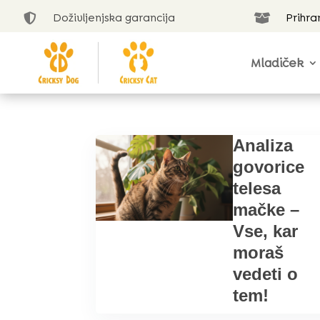
Doživljenjska garancija
Prihra


Mladiček
Analiza
govorice
telesa
mačke –
Vse, kar
moraš
vedeti o
tem!