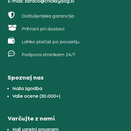
E-mail: zdravo@cricksydog.si

Doživljenjska garancija

Prihrani pri dostavi

Lahko plačaš po povzetju

Podpora strankam 24/7
Spoznaj nas
Naša zgodba
Vaše ocene (30.000+)
Varčujte z nami
Naš vzrejni program