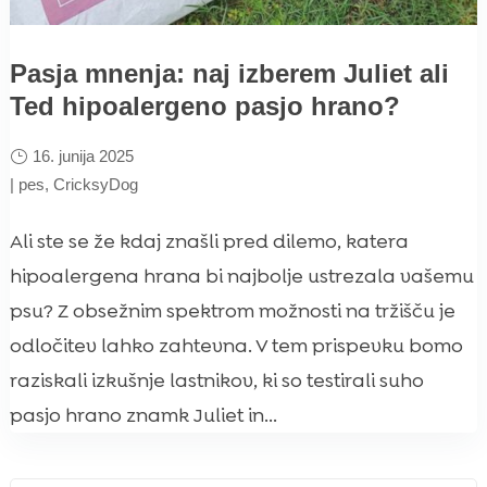
Pasja mnenja: naj izberem Juliet ali
Ted hipoalergeno pasjo hrano?
16. junija 2025
|
pes
,
CricksyDog
Ali ste se že kdaj znašli pred dilemo, katera
hipoalergena hrana bi najbolje ustrezala vašemu
psu? Z obsežnim spektrom možnosti na tržišču je
odločitev lahko zahtevna. V tem prispevku bomo
raziskali izkušnje lastnikov, ki so testirali suho
pasjo hrano znamk Juliet in...