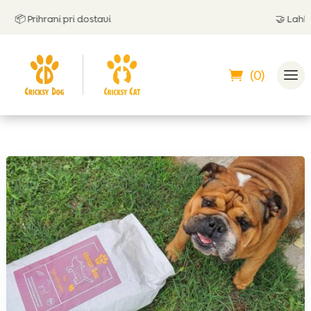
 Prihrani pri dostavi
🤝
Lahko pl
(0)