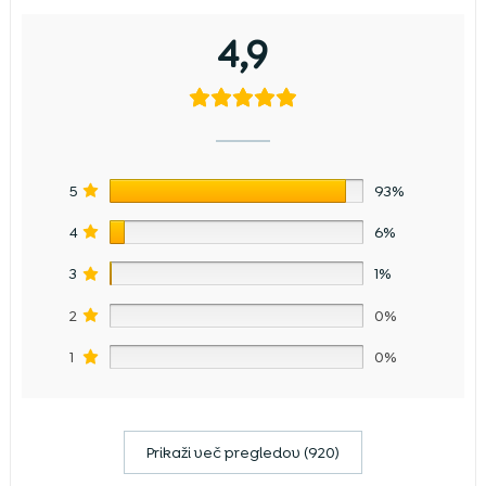
4,9
5
93%
4
6%
3
1%
2
0%
1
0%
Prikaži več pregledov (920)