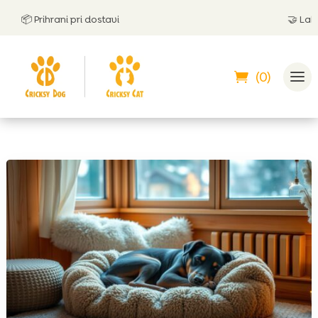
📦 Prihrani pri dostavi
🤝
Lahko p
(0)