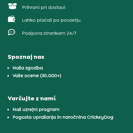

Prihrani pri dostavi

Lahko plačaš po povzetju

Podpora strankam 24/7
Spoznaj nas
Naša zgodba
Vaše ocene (30.000+)
Varčujte z nami
Naš vzrejni program
Pogosta vprašanja in naročnina CricksyDog