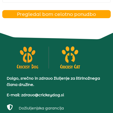
Pregledal bom celotno ponudbo
Dolgo, srečno in zdravo življenje za štirinožnega
člana družine.
E-mail: zdravo@cricksydog.si

Doživljenjska garancija