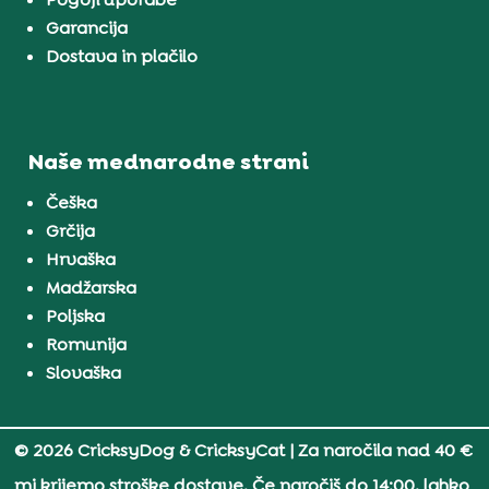
Garancija
Dostava in plačilo
Naše mednarodne strani
Češka
Grčija
Hrvaška
Madžarska
Poljska
Romunija
Slovaška
© 2026 CricksyDog & CricksyCat
| Za naročila nad 40 €
mi krijemo stroške dostave. Če naročiš do 14:00, lahko