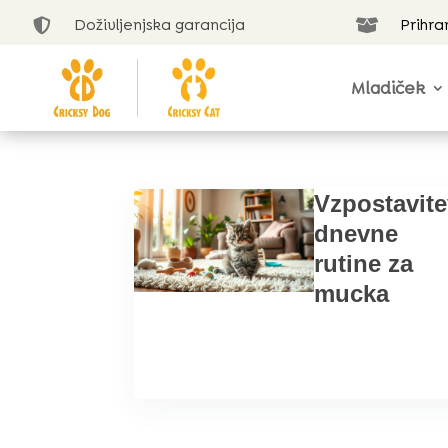
Doživljenjska garancija
Prihra


Mladiček
Vzpostavit
dnevne
rutine za
mucka