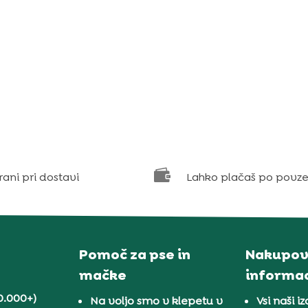

rani pri dostavi
Lahko plačaš po povze
Pomoč za pse in
Nakupov
mačke
informac
0.000+)
Na voljo smo v klepetu v
Vsi naši iz