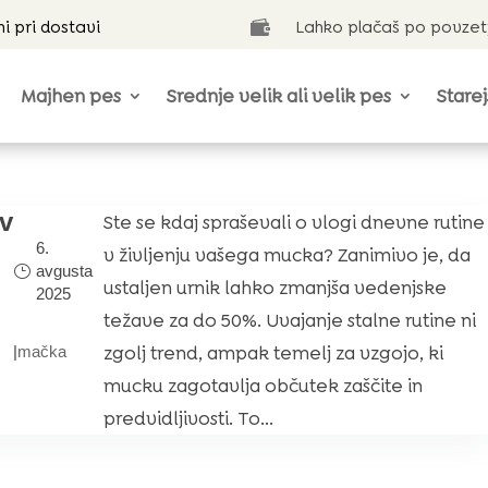
ni pri dostavi
Lahko plačaš po povzet

Majhen pes
Srednje velik ali velik pes
Starej
ev
Ste se kdaj spraševali o vlogi dnevne rutine
6.
v življenju vašega mucka? Zanimivo je, da
avgusta
ustaljen urnik lahko zmanjša vedenjske
2025
težave za do 50%. Uvajanje stalne rutine ni
zgolj trend, ampak temelj za vzgojo, ki
|
mačka
mucku zagotavlja občutek zaščite in
predvidljivosti. To...