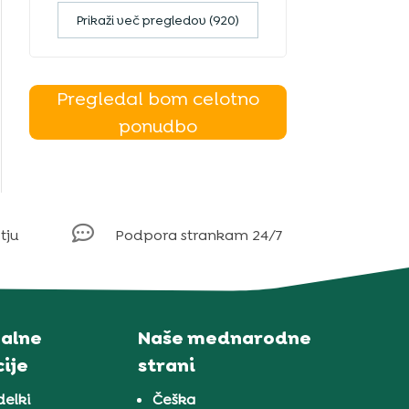
Prikaži več pregledov (920)
Pregledal bom celotno
ponudbo

tju
Podpora strankam 24/7
alne
Naše mednarodne
ije
strani
delki
Češka