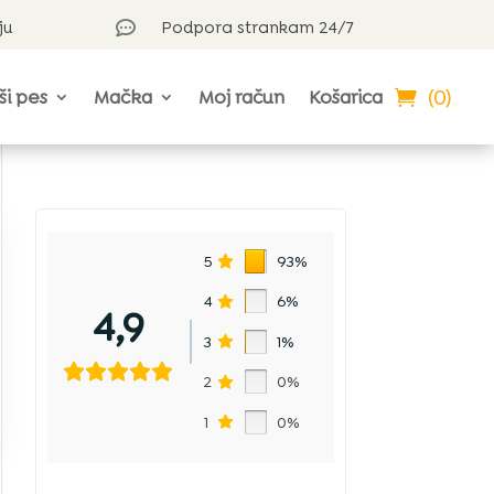
ju
Podpora strankam 24/7

(0)
ši pes
Mačka
Moj račun
Košarica
5
93%
4
6%
4,9
3
1%
2
0%
1
0%