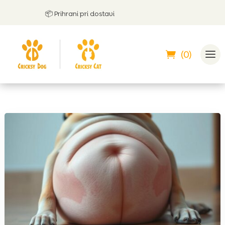
📦 Prihrani pri dostavi

(0)