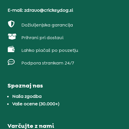
E-mail: zdravo@cricksydog.si

Doživljenjska garancija

Prihrani pri dostavi

Lahko plačaš po povzetju

Podpora strankam 24/7
Spoznaj nas
Naša zgodba
Vaše ocene (30.000+)
Varčujte z nami