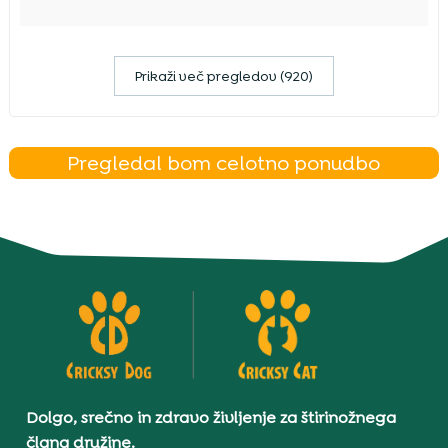
Prikaži več pregledov (920)
Pregledal bom celotno ponudbo
Dolgo, srečno in zdravo življenje za štirinožnega
člana družine.