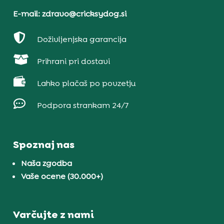
E-mail: zdravo@cricksydog.si

Doživljenjska garancija

Prihrani pri dostavi

Lahko plačaš po povzetju

Podpora strankam 24/7
Spoznaj nas
Naša zgodba
Vaše ocene (30.000+)
Varčujte z nami