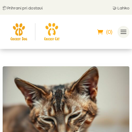
Prihrani pri dostavi
🤝
Lahko plača
(0)