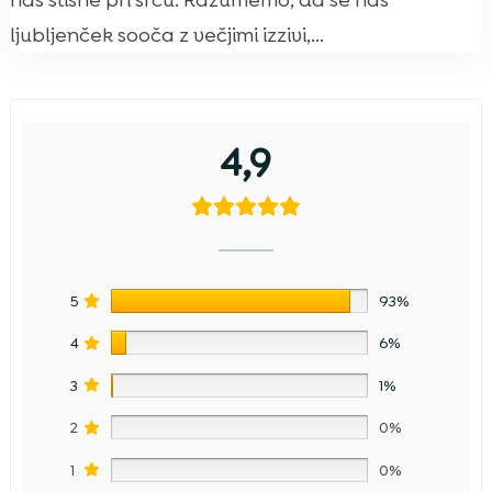
nas stisne pri srcu. Razumemo, da se naš
ljubljenček sooča z večjimi izzivi,...
4,9
5
93%
4
6%
3
1%
2
0%
1
0%