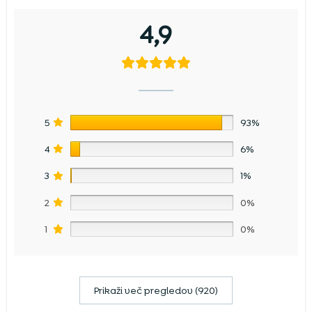
4,9
5
93%
4
6%
3
1%
2
0%
1
0%
Prikaži več pregledov (920)