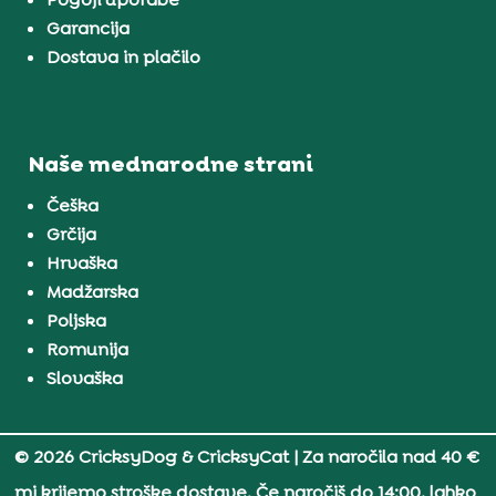
Garancija
Dostava in plačilo
Naše mednarodne strani
Češka
Grčija
Hrvaška
Madžarska
Poljska
Romunija
Slovaška
© 2026 CricksyDog & CricksyCat
| Za naročila nad 40 €
mi krijemo stroške dostave. Če naročiš do 14:00, lahko