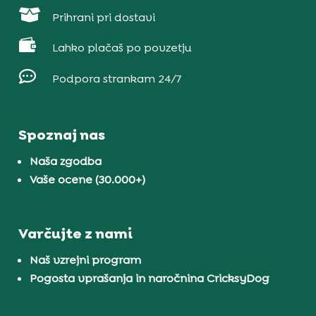

Prihrani pri dostavi

Lahko plačaš po povzetju

Podpora strankam 24/7
Spoznaj nas
Naša zgodba
Vaše ocene (30.000+)
Varčujte z nami
Naš vzrejni program
Pogosta vprašanja in naročnina CricksyDog