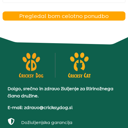
Pregledal bom celotno ponudbo
Dolgo, srečno in zdravo življenje za štirinožnega
člana družine.
E-mail: zdravo@cricksydog.si

Doživljenjska garancija