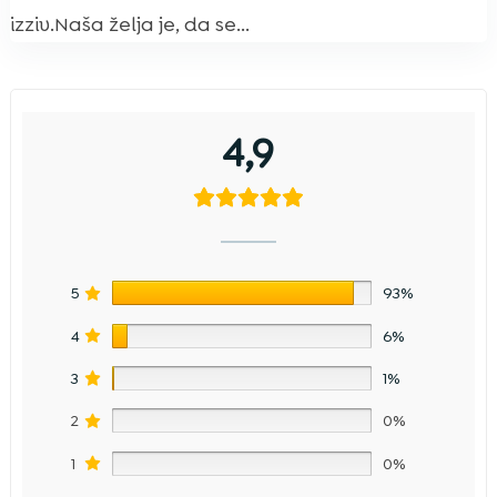
izziv.Naša želja je, da se...
4,9
5
93%
4
6%
3
1%
2
0%
1
0%