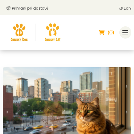
 Prihrani pri dostavi
🤝
Lahko pla
(0)