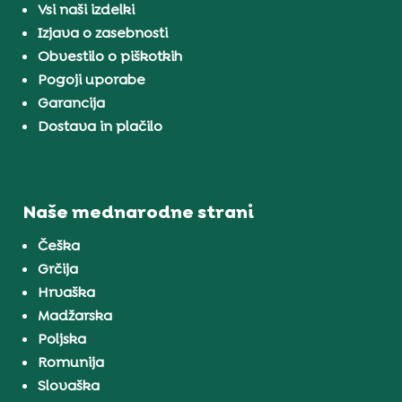
Vsi naši izdelki
Izjava o zasebnosti
Obvestilo o piškotkih
Pogoji uporabe
Garancija
Dostava in plačilo
Naše mednarodne strani
Češka
Grčija
Hrvaška
Madžarska
Poljska
Romunija
Slovaška