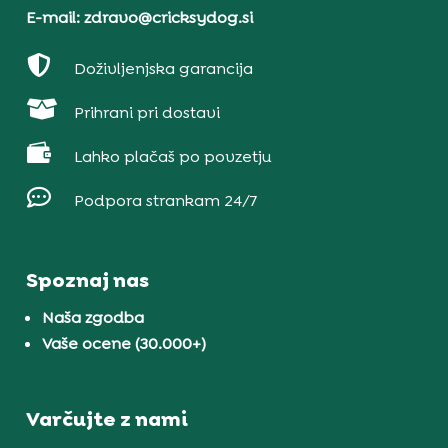
E-mail: zdravo@cricksydog.si

Doživljenjska garancija

Prihrani pri dostavi

Lahko plačaš po povzetju

Podpora strankam 24/7
Spoznaj nas
Naša zgodba
Vaše ocene (30.000+)
Varčujte z nami