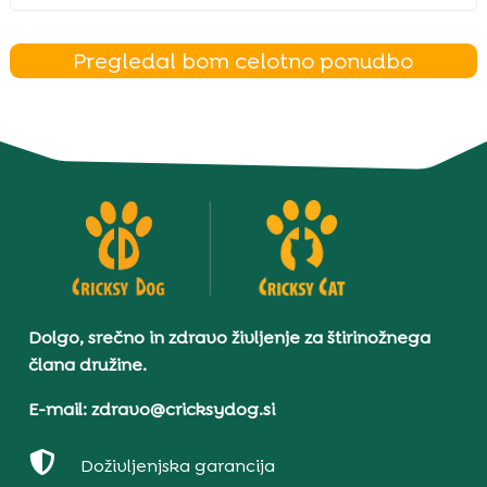
Pregledal bom celotno ponudbo
Dolgo, srečno in zdravo življenje za štirinožnega
člana družine.
E-mail: zdravo@cricksydog.si

Doživljenjska garancija