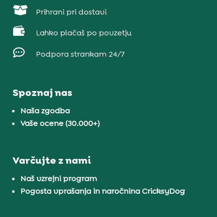

Prihrani pri dostavi

Lahko plačaš po povzetju

Podpora strankam 24/7
Spoznaj nas
Naša zgodba
Vaše ocene (30.000+)
Varčujte z nami
Naš vzrejni program
Pogosta vprašanja in naročnina CricksyDog