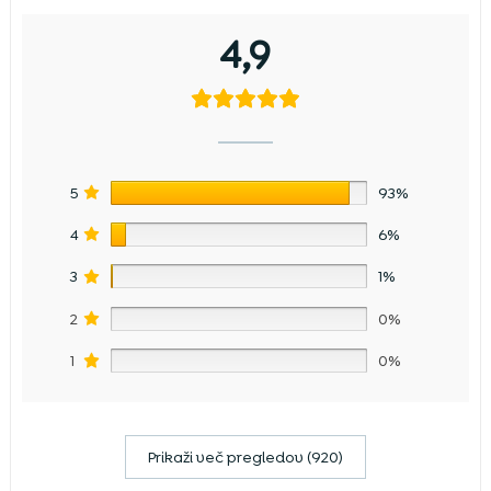
4,9
5
93%
4
6%
3
1%
2
0%
1
0%
Prikaži več pregledov (920)