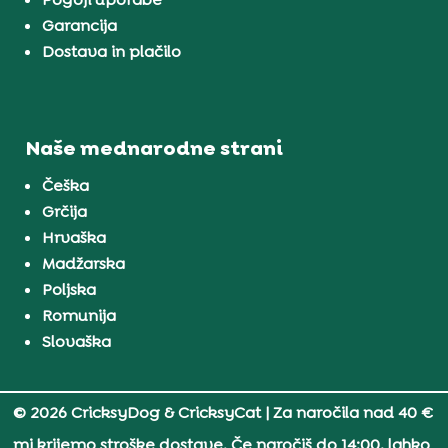
Garancija
Dostava in plačilo
Naše mednarodne strani
Češka
Grčija
Hrvaška
Madžarska
Poljska
Romunija
Slovaška
© 2026 CricksyDog & CricksyCat
| Za naročila nad 40 €
mi krijemo stroške dostave. Če naročiš do 14:00, lahko