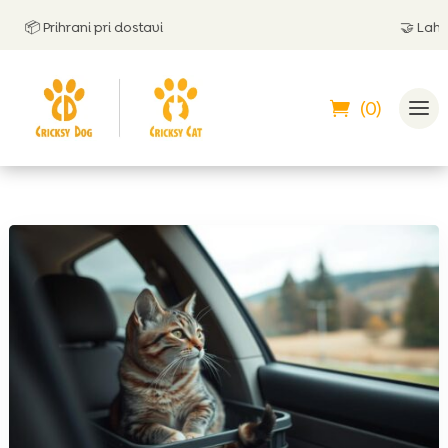
📦 Prihrani pri dostavi
🤝
Lahko pl
(0)