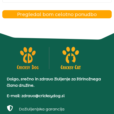
Pregledal bom celotno ponudbo
Dolgo, srečno in zdravo življenje za štirinožnega
člana družine.
E-mail: zdravo@cricksydog.si

Doživljenjska garancija