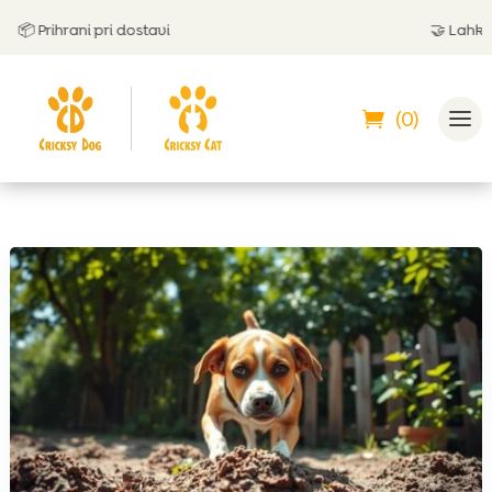
 Prihrani pri dostavi
🤝
Lahko pla
(0)