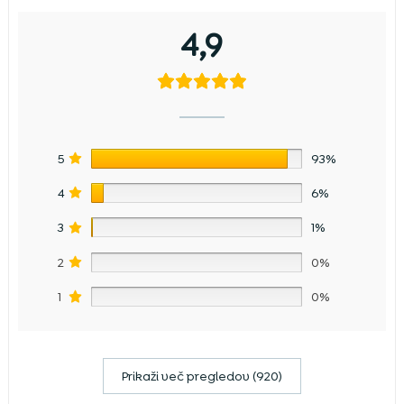
4,9
5
93%
4
6%
3
1%
2
0%
1
0%
Prikaži več pregledov (920)