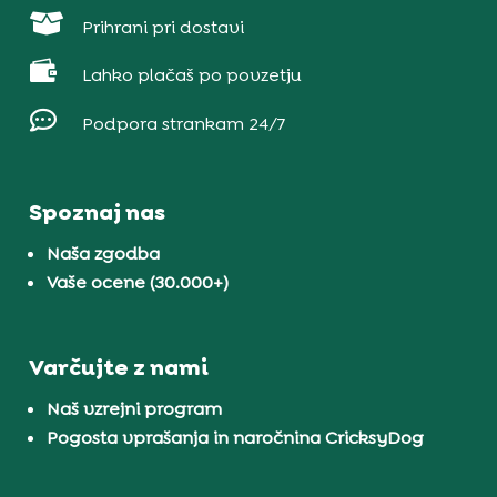

Prihrani pri dostavi

Lahko plačaš po povzetju

Podpora strankam 24/7
Spoznaj nas
Naša zgodba
Vaše ocene (30.000+)
Varčujte z nami
Naš vzrejni program
Pogosta vprašanja in naročnina CricksyDog