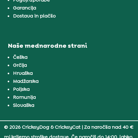
Garancija
Dostava in plačilo
Naše mednarodne strani
Češka
Grčija
Hrvaška
Madžarska
Poljska
Romunija
Slovaška
© 2026 CricksyDog & CricksyCat
| Za naročila nad 40 €
mi krijemo stroške dostave. Če naročiš do 14:00, lahko