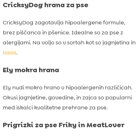
CricksyDog hrana za pse
CricksyDog zagotavlja hipoalergene formule,
brez piščanca in pšenice. Idealne so za pse z
alergijami. Na voljo so v sortah kot so jagnjetina in
losos
.
Ely mokra hrana
Ely nudi mokro hrano v hipoalergenih različicah.
Okusi jagnjetine, govedine, in zajca so popularni
med iskalci kvalitetne prehrane za pse.
Prigrizki za pse Friky in MeatLover