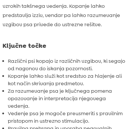
Kako preusmeriti vedenje kopanja?
vzrokih takšnega vedenja. Kopanje lahko

Pomena ustrezne prehrane psa
predstavlja izziv, vendar pa lahko razumevanje

CricksyDog hrana za pse
vzgibov psa privede do ustrezne rešitve.

Ely mokra hrana

Prigrizki za pse Friky in MeatLover

Ključne točke
Twinky vitamini

Izdelki za nego: Chloé šampon in balzam

Različni psi kopajo iz različnih vzgibov, ki segajo
za nos in tačke
od nagonov do iskanja pozornosti.
Psihična stimulacija in vadba za našega
Kopanje lahko služi kot sredstvo za hlajenje ali

psa
kot način skrivanja predmetov.
Za razumevanje psa je ključnega pomena
Kaj ne smemo storiti pri disciplini kopanja?

opazovanje in interpretacija njegovega
Kako nasvete prenesti v prakso?

vedenja.
Zaključek

Vedenje psa je mogoče preusmeriti s pravilnim
FAQ

pristopom in ustrezno stimulacijo.
Pravilna prehrana in uporaba negovalnih