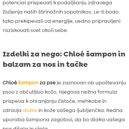
potencial prispevati k podaljšanju zdravega
življenja naših štirinožnih sopotnikov. Le-ti bodo
tako prekipevali od energije, vedno pripravljeni
raziskovati svet okoli sebe.
Izdelki za nego: Chloé šampon in
balzam za nos in tačke
Chloé
šampon
za pse
je zasnovan ob upoštevanju
psov z občutljivo kožo. Njegova nežna formula
prispeva k ohranjanju čistoče, mehkobe in
zdravja
dlake
in kože vašega ljubljenčka. Redna
uporaba šampona zagotovi, da bo dlaka vašega
psa dišala in sijala.