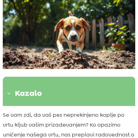
Kazalo
3
Zakaj psi kopljejo?
Se vam zdi, da vaš pes neprekinjeno koplje po

Raziskovanje različnih pasem
vrtu kljub vašim prizadevanjem? Ko opazimo

Pes veliko koplje na vrtu
uničenje našega vrtu, nas preplavi radovednost o
