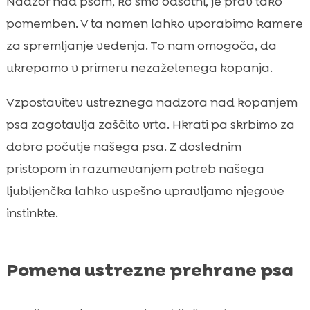
Nadzor nad psom, ko smo odsotni, je prav tako
pomemben. V ta namen lahko uporabimo kamere
za spremljanje vedenja. To nam omogoča, da
ukrepamo v primeru nezaželenega kopanja.
Vzpostavitev ustreznega nadzora nad kopanjem
psa zagotavlja zaščito vrta. Hkrati pa skrbimo za
dobro počutje našega psa. Z doslednim
pristopom in razumevanjem potreb našega
ljubljenčka lahko uspešno upravljamo njegove
instinkte.
Pomena ustrezne prehrane psa