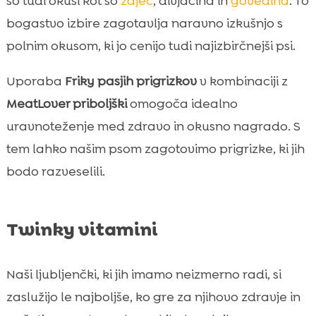
so tudi okusi kot so
zajec
, divjačina in
govedina
. To
bogastvo izbire zagotavlja naravno izkušnjo s
polnim okusom, ki jo cenijo tudi najizbirčnejši psi.
Uporaba
Friky pasjih prigrizkov
v kombinaciji z
MeatLover priboljški
omogoča idealno
uravnoteženje med zdravo in okusno nagrado. S
tem lahko našim psom zagotovimo prigrizke, ki jih
bodo razveselili.
Twinky vitamini
Naši ljubljenčki, ki jih imamo neizmerno radi, si
zaslužijo le najboljše, ko gre za njihovo zdravje in