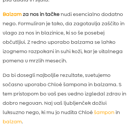
Balzam
za nos in tačke
nudi esencialno dodatno
nego. Formuliran je tako, da zagotavlja zaščito in
vlago za nos in blazinice, ki so še posebej
občutljivi. Z redno uporabo balzama se lahko
izognemo razpokani in suhi koži, kar je vitalnega
pomena v mrzlih mesecih.
Da bi dosegli najboljše rezultate, svetujemo
sočasno uporabo Chloé šampona in balzama. S
tem pristopom bo vaš pes vedno izgledal zdrav in
dobro negovan. Naj vaš ljubljenček doživi
luksuzno nego, ki mu jo nudita Chloé
šampon
in
balzam
.