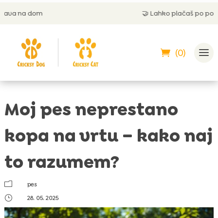
om
🤝
Lahko plačaš po povzetju
(0)
Moj pes neprestano
kopa na vrtu – kako naj
to razumem?
m
pes
}
28. 05. 2025