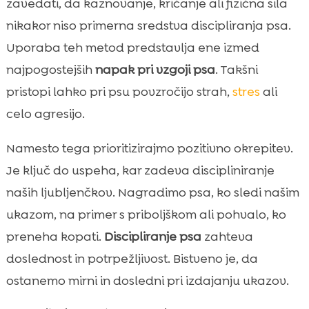
zavedati, da kaznovanje, kričanje ali fizična sila
nikakor niso primerna sredstva discipliranja psa.
Uporaba teh metod predstavlja ene izmed
najpogostejših
napak pri vzgoji psa
. Takšni
pristopi lahko pri psu povzročijo strah,
stres
ali
celo agresijo.
Namesto tega prioritizirajmo pozitivno okrepitev.
Je ključ do uspeha, kar zadeva discipliniranje
naših ljubljenčkov. Nagradimo psa, ko sledi našim
ukazom, na primer s priboljškom ali pohvalo, ko
preneha kopati.
Discipliranje psa
zahteva
doslednost in potrpežljivost. Bistveno je, da
ostanemo mirni in dosledni pri izdajanju ukazov.