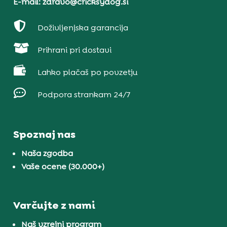
E-mail: zdravo@cricksydog.si

Doživljenjska garancija

Prihrani pri dostavi

Lahko plačaš po povzetju

Podpora strankam 24/7
Spoznaj nas
Naša zgodba
Vaše ocene (30.000+)
Varčujte z nami
Naš vzrejni program