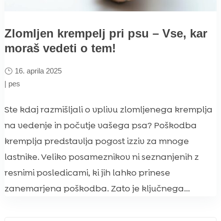
Zlomljen krempelj pri psu – Vse, kar
moraš vedeti o tem!
16. aprila 2025
|
pes
Ste kdaj razmišljali o vplivu zlomljenega kremplja
na vedenje in počutje vašega psa? Poškodba
kremplja predstavlja pogost izziv za mnoge
lastnike. Veliko posameznikov ni seznanjenih z
resnimi posledicami, ki jih lahko prinese
zanemarjena poškodba. Zato je ključnega...