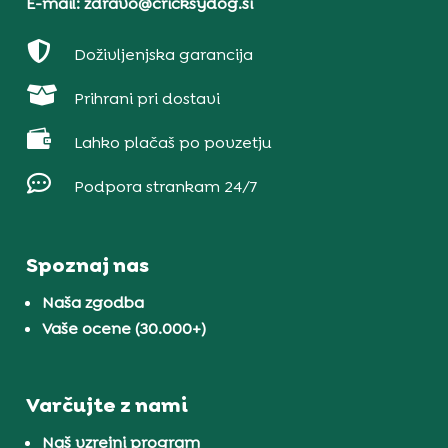
E-mail: zdravo@cricksydog.si

Doživljenjska garancija

Prihrani pri dostavi

Lahko plačaš po povzetju

Podpora strankam 24/7
Spoznaj nas
Naša zgodba
Vaše ocene (30.000+)
Varčujte z nami
Naš vzrejni program