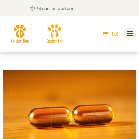
📦 Prihrani pri dostavi
(0)