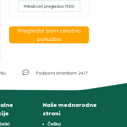
Prikaži več pregledov (920)
Pregledal bom celotno
ponudbo

tju
Podpora strankam 24/7
alne
Naše mednarodne
ije
strani
delki
Češka