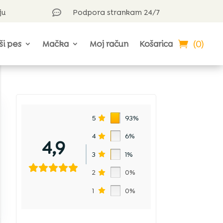
ju
Podpora strankam 24/7

(0)
ši pes
Mačka
Moj račun
Košarica
5
93%
4
6%
4,9
3
1%
2
0%
1
0%