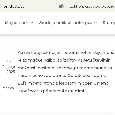
ni pri dostavi
Lahko plačaš po povzet

Majhen pes
Srednje velik ali velik pes
Starej
Ali ste kdaj razmišljali, katera mokra ribja hrana
je za mačke najboljša izbira? V svetu številnih
16.
junija
možnosti postane izbiranje primerne hrane za
2025
našo mačko zapleteno. Obravnavali bomo
Bill’s mokro hrano z lososom in ocenili njeno
|
mačka
uspešnost v primerjavi z drugimi...