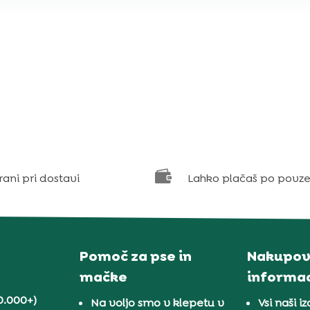

rani pri dostavi
Lahko plačaš po povze
Pomoč za pse in
Nakupov
mačke
informac
0.000+)
Na voljo smo v klepetu v
Vsi naši iz