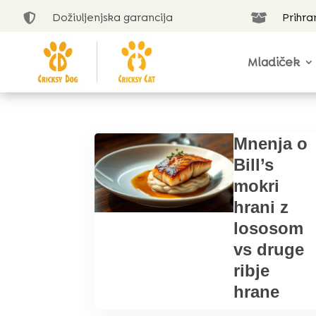
Doživljenjska garancija
Prihra


Mladiček
Mnenja o
Bill’s
mokri
hrani z
lososom
vs druge
ribje
hrane