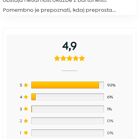
obstaja nevarnost okužbe z bartonello.
Pomembno je prepoznati, kdaj preprosta...
4,9
5
93%
4
6%
3
1%
2
0%
1
0%