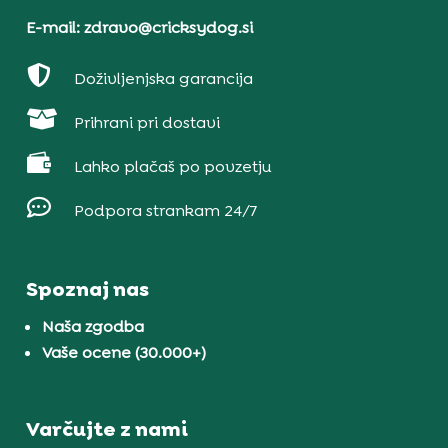
E-mail: zdravo@cricksydog.si

Doživljenjska garancija

Prihrani pri dostavi

Lahko plačaš po povzetju

Podpora strankam 24/7
Spoznaj nas
Naša zgodba
Vaše ocene (30.000+)
Varčujte z nami