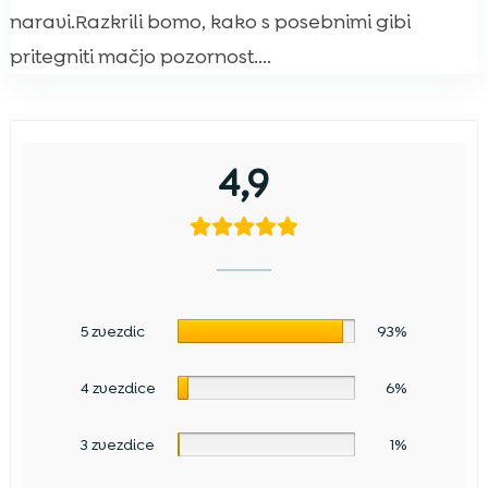
naravi.Razkrili bomo, kako s posebnimi gibi
pritegniti mačjo pozornost....
4,9
5 zvezdic
93%
4 zvezdice
6%
3 zvezdice
1%