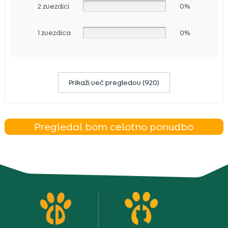
2 zvezdici
0%
1 zvezdica
0%
Prikaži več pregledov (920)
Pregledal bom celotno ponudbo