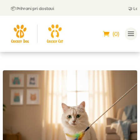
📦 Prihrani pri dostavi
🤝
Lahko p
(0)