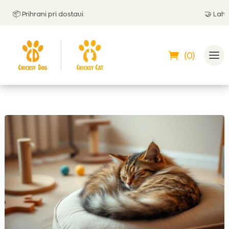
📦 Prihrani pri dostavi
🤝
Lahko pl
(0)