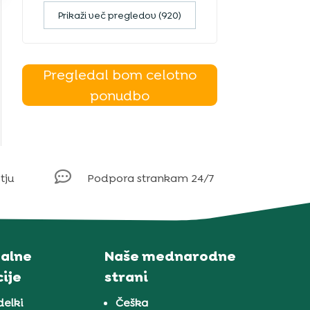
Prikaži več pregledov (920)
Pregledal bom celotno
ponudbo

tju
Podpora strankam 24/7
alne
Naše mednarodne
ije
strani
delki
Češka