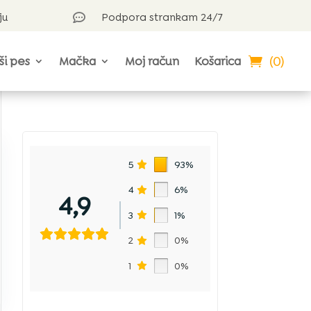
ju
Podpora strankam 24/7

(0)
ši pes
Mačka
Moj račun
Košarica
5
93%
4
6%
4,9
3
1%
2
0%
1
0%