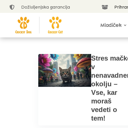
Doživljenjska garancija
Prihra


Mladiček
Stres mačk
v
nenavadn
okolju –
Vse, kar
moraš
vedeti o
tem!