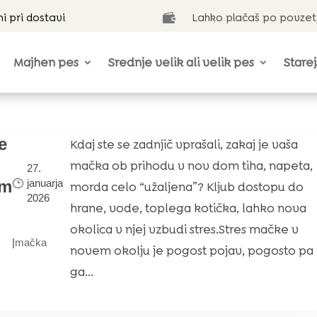
ni pri dostavi
Lahko plačaš po povzet

Majhen pes
Srednje velik ali velik pes
Starej
e
Kdaj ste se zadnjič vprašali, zakaj je vaša
mačka ob prihodu v nov dom tiha, napeta,
27.
januarja
em
morda celo “užaljena”? Kljub dostopu do
2026
hrane, vode, toplega kotička, lahko nova
okolica v njej vzbudi stres.Stres mačke v
|
mačka
novem okolju je pogost pojav, pogosto pa
ga...