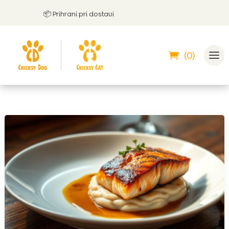
📦 Prihrani pri dostavi
🤝
(0)