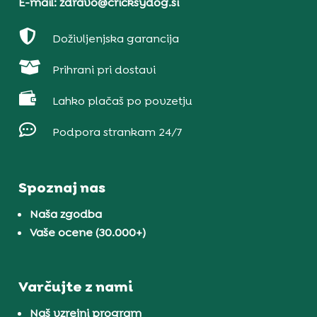
E-mail: zdravo@cricksydog.si

Doživljenjska garancija

Prihrani pri dostavi

Lahko plačaš po povzetju

Podpora strankam 24/7
Spoznaj nas
Naša zgodba
Vaše ocene (30.000+)
Varčujte z nami
Naš vzrejni program