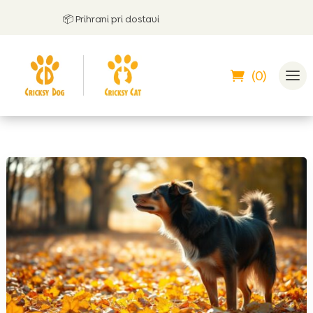
📦 Prihrani pri dostavi

(0)