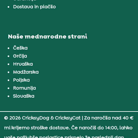
Dostava in plačilo
Naše mednarodne strani
Češka
Grčija
Hrvaška
Madžarska
Poljska
Romunija
Slovaška
© 2026 CricksyDog & CricksyCat
| Za naročila nad 40 €
mi krijemo stroške dostave. Če naročiš do 14:00, lahko
vaše najljubše poslastice prispejo že naslednji dan.