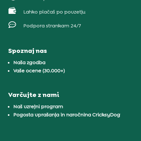

Lahko plačaš po povzetju

Podpora strankam 24/7
Spoznaj nas
Naša zgodba
Vaše ocene (30.000+)
Varčujte z nami
Naš vzrejni program
Pogosta vprašanja in naročnina CricksyDog