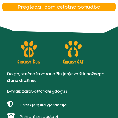
Pregledal bom celotno ponudbo
Dolgo, srečno in zdravo življenje za štirinožnega
člana družine.
E-mail: zdravo@cricksydog.si

Doživljenjska garancija

Prihrani pri dostavi