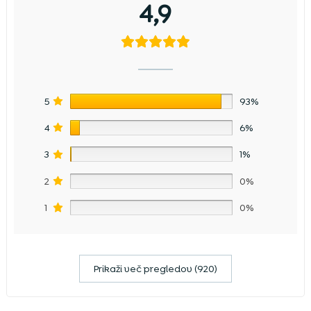
4,9
5
93%
4
6%
3
1%
2
0%
1
0%
Prikaži več pregledov (920)