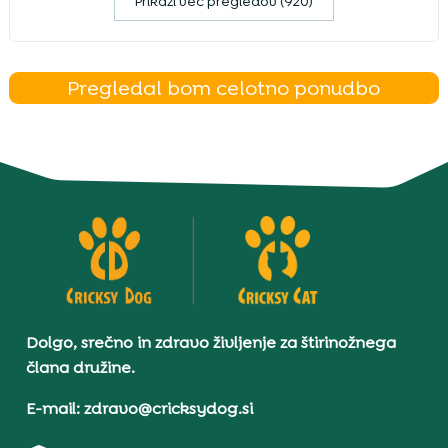
Prikaži več pregledov (920)
Pregledal bom celotno ponudbo
Dolgo, srečno in zdravo življenje za štirinožnega
člana družine.
E-mail: zdravo@cricksydog.si