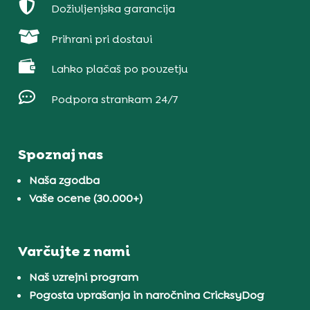

Doživljenjska garancija

Prihrani pri dostavi

Lahko plačaš po povzetju

Podpora strankam 24/7
Spoznaj nas
Naša zgodba
Vaše ocene (30.000+)
Varčujte z nami
Naš vzrejni program
Pogosta vprašanja in naročnina CricksyDog