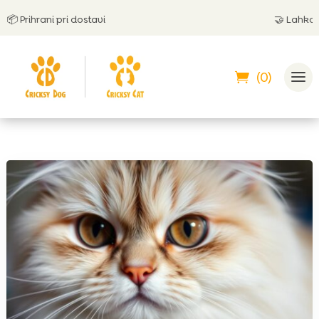
Prihrani pri dostavi
🤝
Lahko plač
(0)