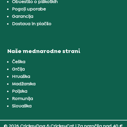
Obvestilo o piškotkih
Pogoji uporabe
Garancija
Dostava in plačilo
Naše mednarodne strani
Češka
Grčija
Hrvaška
Madžarska
Poljska
Romunija
Slovaška
© 2026 CricksyDog & CricksyCat
| Za naročila nad 40 €