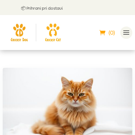
📦 Prihrani pri dostavi
🤝
L
(0)