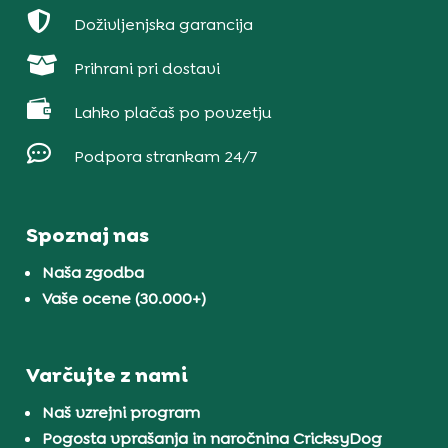

Doživljenjska garancija

Prihrani pri dostavi

Lahko plačaš po povzetju

Podpora strankam 24/7
Spoznaj nas
Naša zgodba
Vaše ocene (30.000+)
Varčujte z nami
Naš vzrejni program
Pogosta vprašanja in naročnina CricksyDog