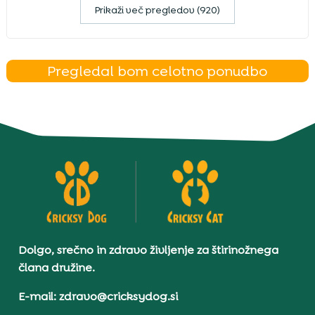
Prikaži več pregledov (920)
Pregledal bom celotno ponudbo
Dolgo, srečno in zdravo življenje za štirinožnega
člana družine.
E-mail: zdravo@cricksydog.si