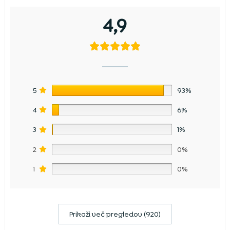
4,9
5
93%
4
6%
3
1%
2
0%
1
0%
Prikaži več pregledov (920)