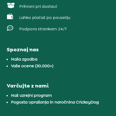

Prihrani pri dostavi

Lahko plačaš po povzetju

Podpora strankam 24/7
Spoznaj nas
Naša zgodba
Vaše ocene (30.000+)
Varčujte z nami
Naš vzrejni program
Pogosta vprašanja in naročnina CricksyDog