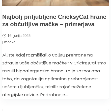
Najbolj priljubljene CricksyCat hrane
za občutljive mačke – primerjava
16. junija 2025
|
mačka
Ali ste kdaj razmišljali o vplivu prehrane na
zdravje vaše občutljive mačke? V CricksyCat smo
razvili hipoalergensko hrano. Ta je zasnovana
tako, da zagotavlja optimalno prehranjenost
vašemu ljubljenčku, minilizirajoč neželene
alergijske odzive. Podrobneje...