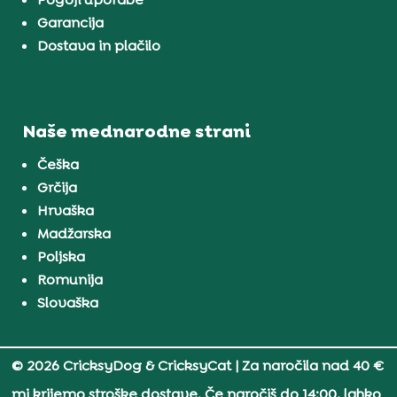
Garancija
Dostava in plačilo
Naše mednarodne strani
Češka
Grčija
Hrvaška
Madžarska
Poljska
Romunija
Slovaška
© 2026 CricksyDog & CricksyCat
| Za naročila nad 40 €
mi krijemo stroške dostave. Če naročiš do 14:00, lahko