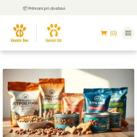
📦 Prihrani pri dostavi
🤝
L
(0)