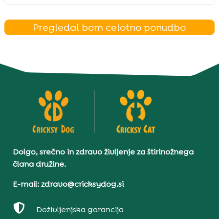
Pregledal bom celotno ponudbo
Dolgo, srečno in zdravo življenje za štirinožnega
člana družine.
E-mail: zdravo@cricksydog.si

Doživljenjska garancija