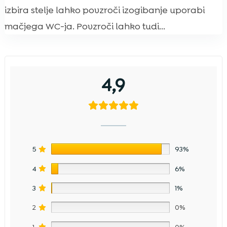
izbira stelje lahko povzroči izogibanje uporabi
mačjega WC-ja. Povzroči lahko tudi...
4,9
5
93%
4
6%
3
1%
2
0%
1
0%