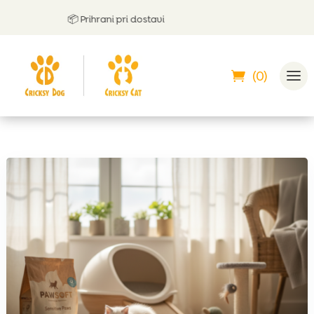
📦 Prihrani pri dostavi

(0)