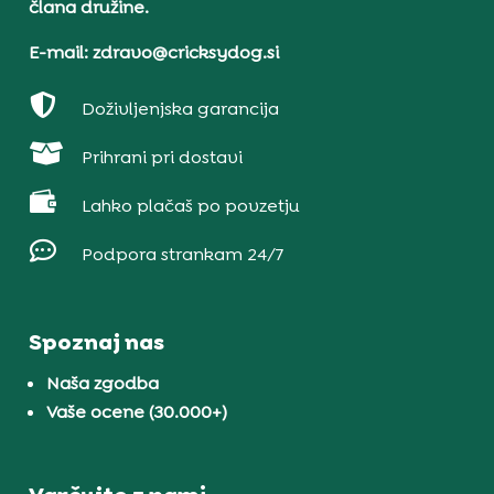
člana družine.
E-mail: zdravo@cricksydog.si

Doživljenjska garancija

Prihrani pri dostavi

Lahko plačaš po povzetju

Podpora strankam 24/7
Spoznaj nas
Naša zgodba
Vaše ocene (30.000+)