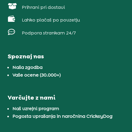

Prihrani pri dostavi

Lahko plačaš po povzetju

Podpora strankam 24/7
Spoznaj nas
Naša zgodba
Vaše ocene (30.000+)
Varčujte z nami
Naš vzrejni program
Pogosta vprašanja in naročnina CricksyDog