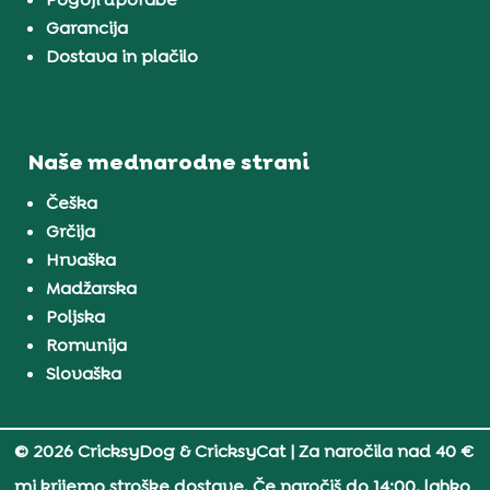
Garancija
Dostava in plačilo
Naše mednarodne strani
Češka
Grčija
Hrvaška
Madžarska
Poljska
Romunija
Slovaška
© 2026 CricksyDog & CricksyCat
| Za naročila nad 40 €
mi krijemo stroške dostave. Če naročiš do 14:00, lahko