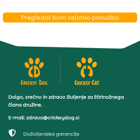
Pregledal bom celotno ponudbo
Dolgo, srečno in zdravo življenje za štirinožnega
člana družine.
E-mail: zdravo@cricksydog.si

Doživljenjska garancija