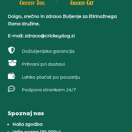
Dolgo, srečno in zdravo življenje za štirinožnega
člana družine.
E-mail: zdravo@cricksydog.si

Doživljenjska garancija

Prihrani pri dostavi

Lahko plačaš po povzetju

Podpora strankam 24/7
Spoznaj nas
Naša zgodba
Vaše ocene (30.000+)