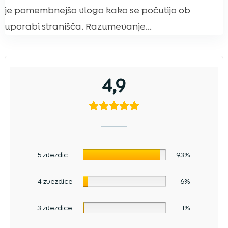
je pomembnejšo vlogo kako se počutijo ob
uporabi stranišča. Razumevanje...
4,9
5 zvezdic
93%
4 zvezdice
6%
3 zvezdice
1%