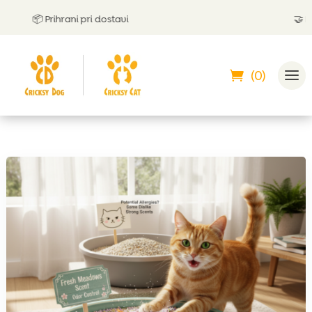
📦 Prihrani pri dostavi
🤝
Lahko
(0)