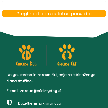
Pregledal bom celotno ponudbo
Dolgo, srečno in zdravo življenje za štirinožnega
člana družine.
E-mail: zdravo@cricksydog.si

Doživljenjska garancija