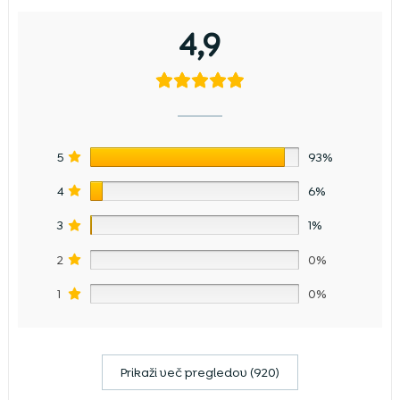
4,9
5
93%
4
6%
3
1%
2
0%
1
0%
Prikaži več pregledov (920)