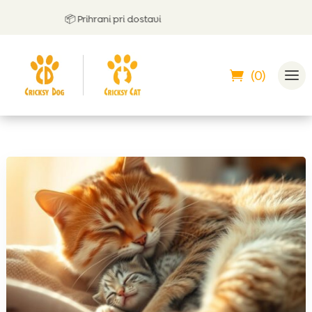
📦 Prihrani pri dostavi

(0)