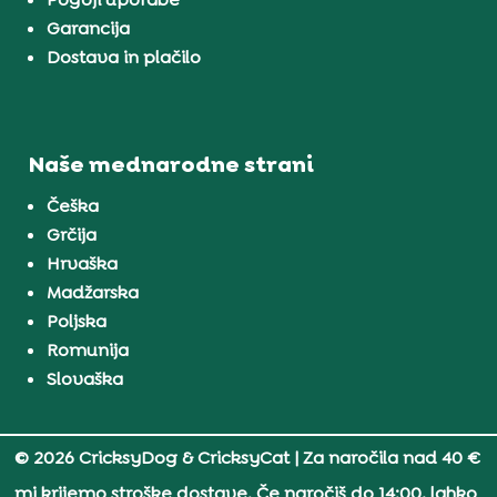
Garancija
Dostava in plačilo
Naše mednarodne strani
Češka
Grčija
Hrvaška
Madžarska
Poljska
Romunija
Slovaška
© 2026 CricksyDog & CricksyCat
| Za naročila nad 40 €
mi krijemo stroške dostave. Če naročiš do 14:00, lahko