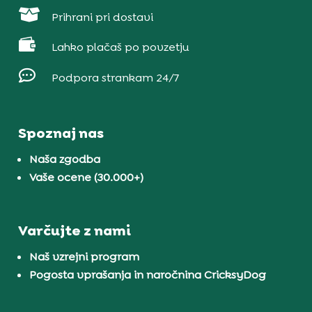

Prihrani pri dostavi

Lahko plačaš po povzetju

Podpora strankam 24/7
Spoznaj nas
Naša zgodba
Vaše ocene (30.000+)
Varčujte z nami
Naš vzrejni program
Pogosta vprašanja in naročnina CricksyDog