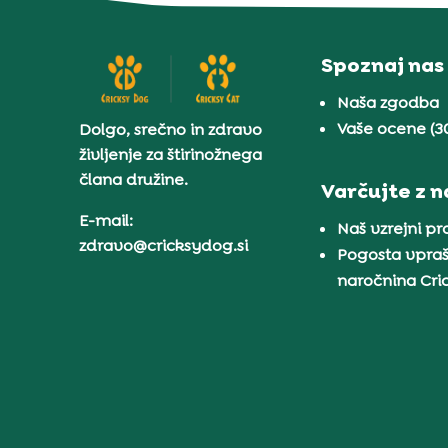
Spoznaj nas
Naša zgodba
Vaše ocene (3
Dolgo, srečno in zdravo
življenje za štirinožnega
člana družine.
Varčujte z 
E-mail:
Naš vzrejni p
zdravo@cricksydog.si
Pogosta vpraš
naročnina Cr