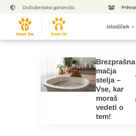
Doživljenjska garancija
Prihra


Mladiček
Brezprašna
mačja
stelja –
Vse, kar
moraš
vedeti o
tem!