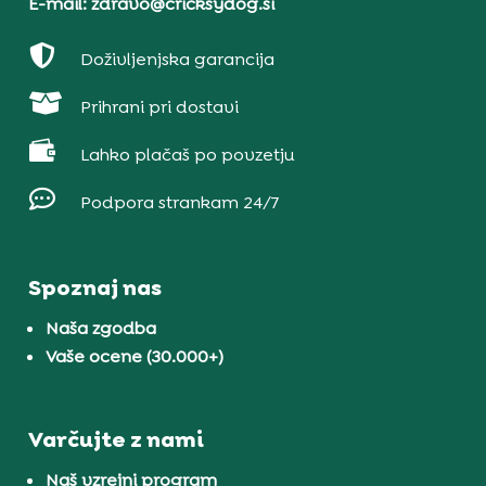
E-mail: zdravo@cricksydog.si

Doživljenjska garancija

Prihrani pri dostavi

Lahko plačaš po povzetju

Podpora strankam 24/7
Spoznaj nas
Naša zgodba
Vaše ocene (30.000+)
Varčujte z nami
Naš vzrejni program